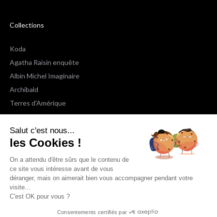
Collections
Koda
Agatha Raisin enquête
Albin Michel Imaginaire
Archibald
Terres d'Amérique
Espaces Libres Poche
Salut c'est nous...
NOX
les Cookies !
Wiz
Voir toutes les collections
On a attendu d'être sûrs que le contenu de
ce site vous intéresse avant de vous
déranger, mais on aimerait bien vous accompagner pendant votre
Nous suivre
visite...
C'est OK pour vous ?
Consentements certifiés par