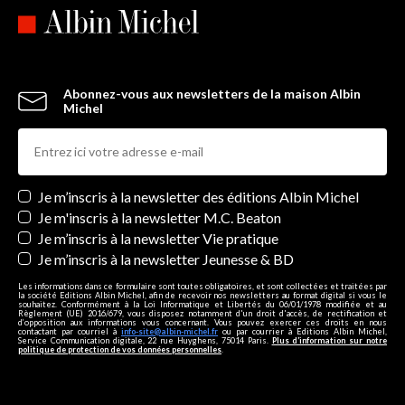
Abonnez-vous aux newsletters de la maison Albin
Michel
Newsletters
Je m’inscris à la newsletter des éditions Albin Michel
Je m'inscris à la newsletter M.C. Beaton
Je m’inscris à la newsletter Vie pratique
Je m’inscris à la newsletter Jeunesse & BD
Les informations dans ce formulaire sont toutes obligatoires, et sont collectées et traitées par
la société Editions Albin Michel, afin de recevoir nos newsletters au format digital si vous le
souhaitez. Conformément à la Loi Informatique et Libertés du 06/01/1978 modifiée et au
Règlement (UE) 2016/679, vous disposez notamment d'un droit d'accès, de rectification et
d’opposition aux informations vous concernant. Vous pouvez exercer ces droits en nous
contactant par courriel à
info-site@albin-michel.fr
ou par courrier à Editions Albin Michel,
Service Communication digitale, 22 rue Huyghens, 75014 Paris.
Plus d’information sur notre
politique de protection de vos données personnelles
.