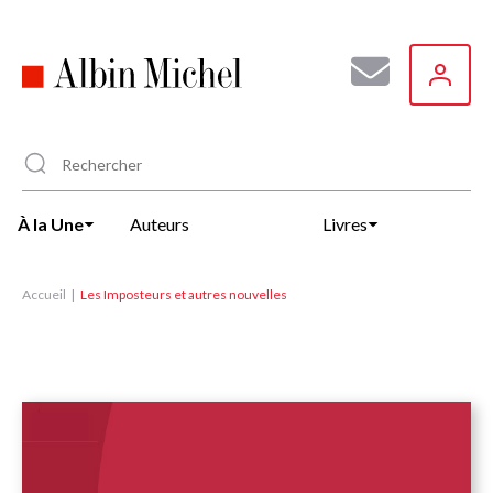
Aller
au
contenu
principal
À la Une
Auteurs
Livres
Accueil
Les Imposteurs et autres nouvelles