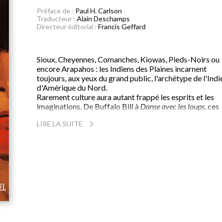
Préface de :
Paul H. Carlson
Traducteur :
Alain Deschamps
Directeur éditorial :
Francis Geffard
Sioux, Cheyennes, Comanches, Kiowas, Pieds-Noirs ou
encore Arapahos : les Indiens des Plaines incarnent
toujours, aux yeux du grand public, l'archétype de l'Indi
d'Amérique du Nord.
Rarement culture aura autant frappé les esprits et les
imaginations. De Buffalo Bill à
Danse avec les loups
, ces
cavaliers nomades, chasseurs de bisons, ont été
LIRE LA SUITE
immortalisés dans la littérature et la bande dessinée, au
cinéma et à la télévision.
Par-delà l'imagerie populaire et les clichés, c'est le
portrait d'une culture fascinante que dresse Paul Carls
travers un récit vivant et érudit, où il est autant questio
d'organisation sociale, politique, militaire, économique
religieuse. De la préhistoire à nos jours, où les Indiens d
Plaines redonnent vie à leur spiritualité et à leurs
traditions, l'historien américain en retrace les grands
moments, et le choc des cultures, lors de la conquête de
l'Ouest, y tient une large part.