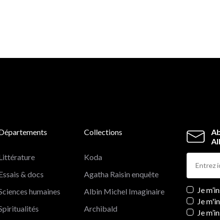
Salué par la presse américaine comme l'un des meilleur
ouvrages sur le sujet, le livre de Paul Carlson s'impose 
comme un classique.
Départements
Collections
Ab
Al
Littérature
Koda
Essais & docs
Agatha Raisin enquête
Newslett
Je m’i
Sciences humaines
Albin Michel Imaginaire
Je m'i
Spiritualités
Archibald
Je m’in