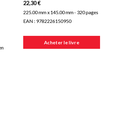
22,30 €
225.00 mm x
145.00 mm
- 320 pages
EAN : 9782226150950
Acheter le livre
en
on à
n
 ou
es