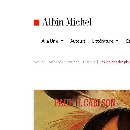
Aller
au
contenu
principal
À la Une
Auteurs
Littérature
Es
Accueil
Sciences humaines
Histoire
Les Indiens des pla