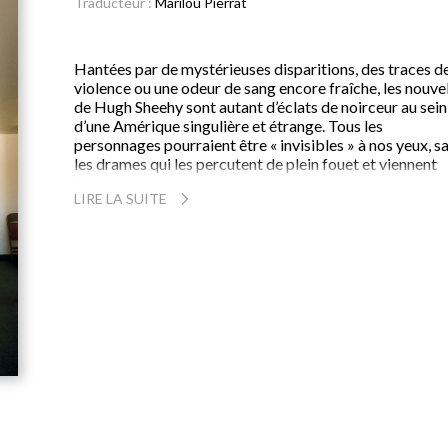
Traducteur :
Marilou Pierrat
Hantées par de mystérieuses disparitions, des traces d
violence ou une odeur de sang encore fraîche, les nouve
de Hugh Sheehy sont autant d’éclats de noirceur au sein
d’une Amérique singulière et étrange. Tous les
personnages pourraient être « invisibles » à nos yeux, s
les drames qui les percutent de plein fouet et viennent
bouleverser le cours de leurs existences.
LIRE LA SUITE
Une institutrice est séquestrée par deux marginaux dan
sous-sol de son école, avec l’un de ses élèves. Une
adolescente de dix-sept ans en vient à envier ses meille
amis, certainement victimes d’un tueur en série. Un jeun
homme retourne dans sa ville natale pour apprendre qu
son amour de jeunesse a été sauvagement assassinée...
Couronné par le Flannery O’Connor Award, le premier
livre de Hugh Sheehy jette une lumière inédite, parfois
crue, sur le sentiment de solitude face à l’inéluctable. S
pouvoir d’évocation et sa capacité à créer le malaise ch
le lecteur dessinent les contours d’un univers étonnant.