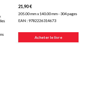
21,90 €
205.00 mm x
140.00 mm
- 304 pages
e
EAN : 9782226314673
lles
ans
Acheter le livre
s le
urs
e
e
on
ez