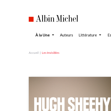
Aller
au
contenu
principal
À la Une
Auteurs
Littérature
Es
Accueil
Les Invisibles