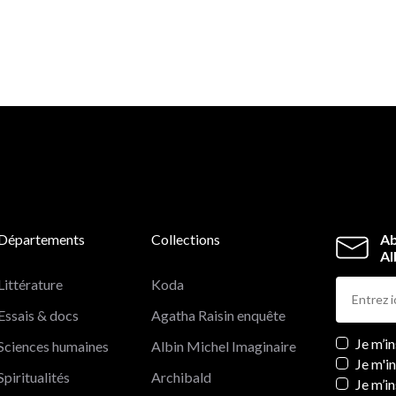
« Le talent singulier d’un jeune auteur plus que prometteur. 
Publishers Wee
Départements
Collections
Ab
Al
Littérature
Koda
Essais & docs
Agatha Raisin enquête
Newslett
Je m’i
Sciences humaines
Albin Michel Imaginaire
Je m'i
Spiritualités
Archibald
Je m’in