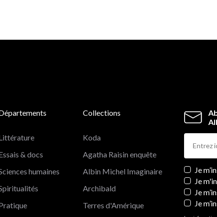
Départements
Collections
Ab
Al
Littérature
Koda
Essais & docs
Agatha Raisin enquête
Newslett
Je m’i
Sciences humaines
Albin Michel Imaginaire
Je m'i
Spiritualités
Archibald
Je m’in
Je m’i
Pratique
Terres d'Amérique