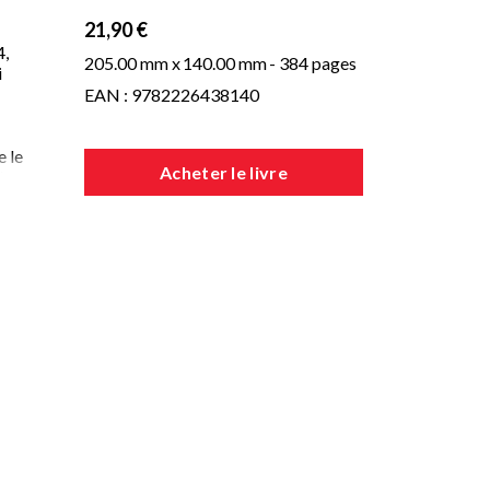
21,90 €
4,
205.00 mm x
140.00 mm
- 384 pages
i
EAN : 9782226438140
e le
Acheter le livre
stes
.
n