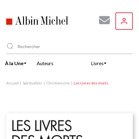
Aller
au
contenu
principal
À la Une
Auteurs
Livres
Accueil
Spiritualités
Christianisme
Les Livres des morts