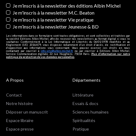
Newsletters
Je m’inscris à la newsletter des éditions Albin Michel
Je m'inscris à la newsletter M.C. Beaton
Je m’inscris à la newsletter Vie pratique
Je m’inscris à la newsletter Jeunesse & BD
Les informations dans ce formulaire sont toutes obligatoires, et sont collectées et traitées par
la société Editions Albin Michel, afin de recevoir nos newsletters au format digital si vous le
souhaitez. Conformément à la Loi Informatique et Libertés du 06/01/1978 modifiée et au
Règlement (UE) 2016/679, vous disposez notamment d'un droit d'accès, de rectification et
d’opposition aux informations vous concernant. Vous pouvez exercer ces droits en nous
contactant par courriel à
info-site@albin-michel.fr
ou par courrier à Editions Albin Michel,
Service Communication digitale, 22 rue Huyghens, 75014 Paris.
Plus d’information sur notre
politique de protection de vos données personnelles
.
A Propos
Départements
Contact
Littérature
Notre histoire
Essais & docs
Déposer un manuscrit
Sciences humaines
Espace libraire
Spiritualités
Espace presse
Pratique