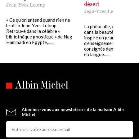
désert
Jean-Yves Leloup
Jean-Yves Leloup
« Ce qu’on entend quand rien ne
bruit. » Jean-Yves Leloup
La philocalie, ou art de viv
Retrouvé dans la célèbre «
dans la beauté et le bien, a
bibliothèque gnostique » de Nag
inspiré un grand nombre
Hammadi en Égypte,......
d'enseignements spirituels
consignés dans une anthol
en langue......
Abonnez-vous aux newsletters de la maison Albin
Michel