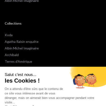
Albin Michel Imaginaire
Collections
Koda
Agatha Raisin enquête
Albin Michel Imaginaire
Archibald
Terres d'Amérique
Espaces Libres Poche
Salut c'est nous...
NOX
les Cookies !
Wiz
Voir toutes les collections
On a attendu d'être sûrs que le contenu de
ce site vous intéresse avant de vous
déranger, mais on aimerait bien vous accompagner pendant votre
Nous suivre
visite...