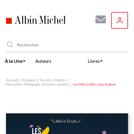
Aller
au
contenu
principal
À la Une
Auteurs
Livres
Accueil
Pratique
Parents, Enfants
Éducation, Pédagogie, Activités enfants
Les Mercredis sous la pluie