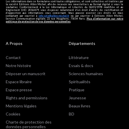
Les informations dans ce formulaire sont toutes obligatoires, et sont collectées et traitées par
la société Editions Albin Michel, afin de recevoir nos newsletters au format digital si vous le
souhaitez. Conformément à la Loi Informatique et Libertés du 06/01/1978 modifiée et au
Règlement (UE) 2016/679, vous disposez notamment d'un droit d'accès, de rectification et
d’opposition aux informations vous concernant. Vous pouvez exercer ces droits en nous
contactant par courriel à
info-site@albin-michel.fr
ou par courrier à Editions Albin Michel,
Service Communication digitale, 22 rue Huyghens, 75014 Paris.
Plus d’information sur notre
politique de protection de vos données personnelles
.
A Propos
Départements
Contact
Littérature
Notre histoire
Essais & docs
Déposer un manuscrit
Sciences humaines
Espace libraire
Spiritualités
Espace presse
Pratique
Rights and permissions
Jeunesse
Mentions légales
Beaux livres
Cookies
BD
Charte de protection des
données personnelles