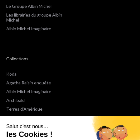
Le Groupe Albin Michel
Les librairies du groupe Albin
Michel
Albin Michel Imaginaire
Collections
Koda
Agatha Raisin enquête
Albin Michel Imaginaire
Archibald
Terres d'Amérique
Espaces Libres Poche
Salut c'est nous...
NOX
les Cookies !
Wiz