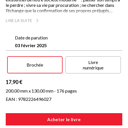
le perdre ; vivre sa vie par procuration ; ne chercher dans
l’échange que la confirmation de ses propres préjugés…
Aux prises, comme nous tous, avec cet inconscient repli sur
LIRE LA SUITE
soi, Myriam Ackermann-Sommer, docteure en littérature et
première femme rabbin orthodoxe de France, nous propose
un détour salutaire par la sagesse talmudique. Comment ces
Date de parution
textes anciens, souvent abscons, peuvent-ils nous aider à
03 février 2025
redonner du sens à la modernité ?
En cinq chapitres stimulants, qui font également appel à son
expérience de femme moderne, elle nous guide à la
Livre
Brochée
rencontre de valeurs universelles. Car ce qui est en jeu n’est
numérique
pas seulement notre rapport à la technologie : c’est, plus
profondément, la liberté qui nous permet de vivre
17,90 €
pleinement notre existence.
200.00 mm x
130.00 mm
- 176 pages
EAN : 9782226496027
Acheter le livre