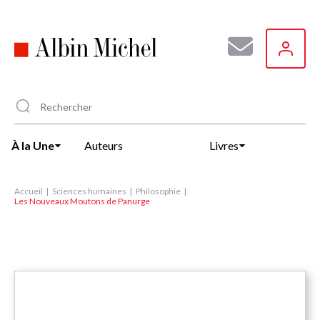
Aller
au
contenu
principal
À la Une
Auteurs
Livres
Accueil
Sciences humaines
Philosophie
Les Nouveaux Moutons de Panurge