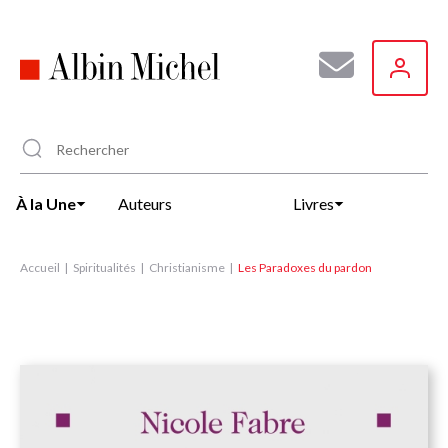
Aller
au
contenu
principal
À la Une
Auteurs
Livres
Accueil
Spiritualités
Christianisme
Les Paradoxes du pardon