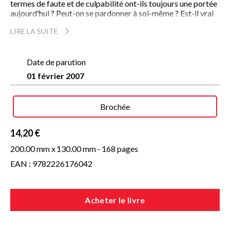
termes de faute et de culpabilité ont-ils toujours une portée
aujourd'hui ? Peut-on se pardonner à soi-même ? Est-il vrai
que le pardon ne prend tout son sens que face à
LIRE LA SUITE
l'impardonnable ? D'autres voies peuvent-elles s'ouvrir à
nous au-delà du pardon possible ou impossible ? Nicole
Fabre éclaire ces questionnements et nous permet de
comprendre en quoi le pardon garde sa pertinence dans
Date de parution
notre contexte actuel.
01 février 2007
Brochée
14,20 €
200.00 mm x
130.00 mm
- 168 pages
EAN : 9782226176042
Acheter le livre