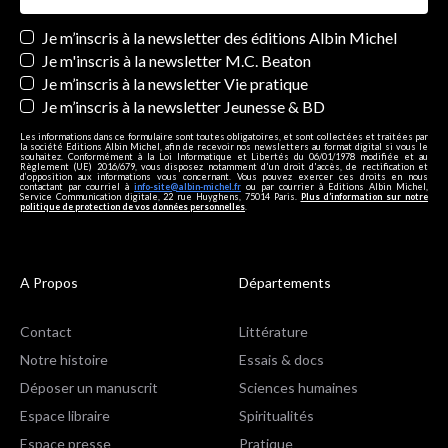
Newsletters
Je m’inscris à la newsletter des éditions Albin Michel
Je m'inscris à la newsletter M.C. Beaton
Je m’inscris à la newsletter Vie pratique
Je m’inscris à la newsletter Jeunesse & BD
Les informations dans ce formulaire sont toutes obligatoires, et sont collectées et traitées par
la société Editions Albin Michel, afin de recevoir nos newsletters au format digital si vous le
souhaitez. Conformément à la Loi Informatique et Libertés du 06/01/1978 modifiée et au
Règlement (UE) 2016/679, vous disposez notamment d'un droit d'accès, de rectification et
d’opposition aux informations vous concernant. Vous pouvez exercer ces droits en nous
contactant par courriel à
info-site@albin-michel.fr
ou par courrier à Editions Albin Michel,
Service Communication digitale, 22 rue Huyghens, 75014 Paris.
Plus d’information sur notre
politique de protection de vos données personnelles
.
A Propos
Départements
Contact
Littérature
Notre histoire
Essais & docs
Déposer un manuscrit
Sciences humaines
Espace libraire
Spiritualités
Espace presse
Pratique