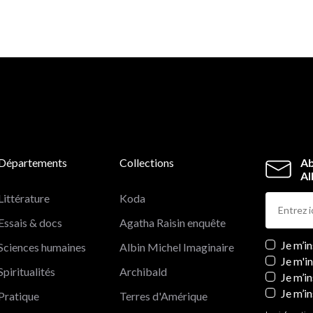
évangélisation que bien des voix contestent aujourd'hui
Martine Azoulai
est historienne et journaliste. Mem
du laboratoire d'ethno-histoire du CNRS, elle partage
temps entre ses recherches et ses collaborations à di
magazines français.
Départements
Collections
Ab
Al
Littérature
Koda
Essais & docs
Agatha Raisin enquête
Newslett
Je m’i
Sciences humaines
Albin Michel Imaginaire
Je m'i
Spiritualités
Archibald
Je m’in
Je m’i
Pratique
Terres d'Amérique