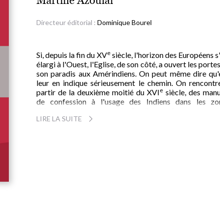
Martine Azoulai
Directeur éditorial :
Dominique Bourel
e
Si, depuis la fin du XV
siècle, l'horizon des Européens s
élargi à l'Ouest, l'Eglise, de son côté, a ouvert les porte
son paradis aux Amérindiens. On peut même dire qu'e
leur en indique sérieusement le chemin. On rencontre
e
partir de la deuxième moitié du XVI
siècle, des manu
de confession à l'usage des Indiens dans les zo
d'évangélisation espagnole. Ces livres naissent au mo
LIRE LA SUITE
où s'organise la conquête spirituelle du Nouveau Mon
une fois apaisé le désordre des premiers contacts.
Les interrogatoires pénitentiels livrent des données 
une réalité indigène déformée par la grille d'interpréta
que constitue un classement des péchés selon l'ordre
décalogue. Ils distillent le code moral de l'Ancien M
adapté à des civilisations plus ou moins bien comprises
interrogeant l'image des Indiens véhiculée par ces tex
intériorisée par la conscience chrétienne jusqu'à nos jo
ce livre nous permet d'évaluer les modalités d'