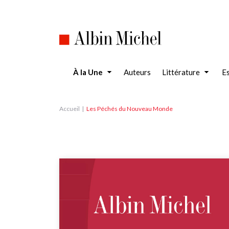
Aller
au
contenu
principal
À la Une
Auteurs
Littérature
Es
Accueil
Les Péchés du Nouveau Monde