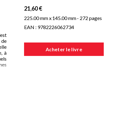
21,60 €
225.00 mm x
145.00 mm
- 272 pages
EAN : 9782226062734
'est
s de
lle
Acheter le livre
, à
els
nes
ment
de,
sur
tion
 du
onde
. En
tes,
urs,
une