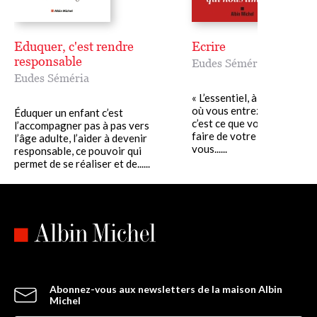
Eduquer, c'est rendre
Ecrire
responsable
Eudes Séméria
Eudes Séméria
« L’essentiel, à partir du m
où vous entrez dans ce livr
Éduquer un enfant c’est
c’est ce que vous déciderez
l’accompagner pas à pas vers
faire de votre désir d’écrire,
l’âge adulte, l’aider à devenir
vous......
responsable, ce pouvoir qui
permet de se réaliser et de......
Abonnez-vous aux newsletters de la maison Albin
Michel