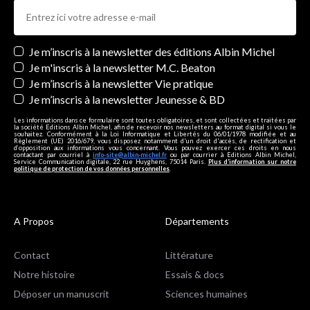
Newsletters
Je m’inscris à la newsletter des éditions Albin Michel
Je m'inscris à la newsletter M.C. Beaton
Je m’inscris à la newsletter Vie pratique
Je m’inscris à la newsletter Jeunesse & BD
Les informations dans ce formulaire sont toutes obligatoires, et sont collectées et traitées par
la société Editions Albin Michel, afin de recevoir nos newsletters au format digital si vous le
souhaitez. Conformément à la Loi Informatique et Libertés du 06/01/1978 modifiée et au
Règlement (UE) 2016/679, vous disposez notamment d'un droit d'accès, de rectification et
d’opposition aux informations vous concernant. Vous pouvez exercer ces droits en nous
contactant par courriel à
info-site@albin-michel.fr
ou par courrier à Editions Albin Michel,
Service Communication digitale, 22 rue Huyghens, 75014 Paris.
Plus d’information sur notre
politique de protection de vos données personnelles
.
A Propos
Départements
Contact
Littérature
Notre histoire
Essais & docs
Déposer un manuscrit
Sciences humaines