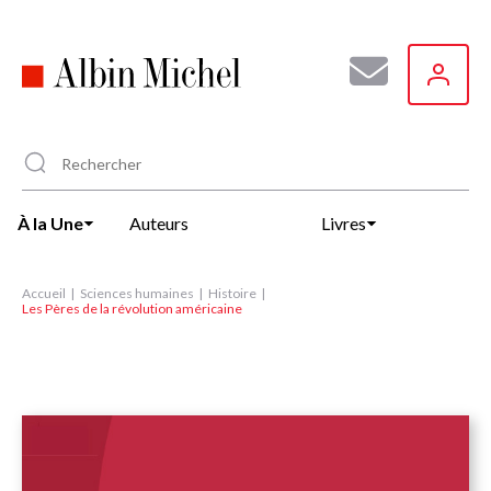
Aller
au
contenu
principal
À la Une
Auteurs
Livres
Accueil
Sciences humaines
Histoire
Les Pères de la révolution américaine