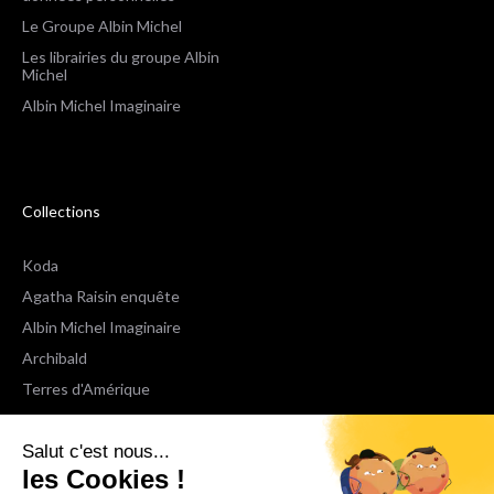
Le Groupe Albin Michel
Les librairies du groupe Albin
Michel
Albin Michel Imaginaire
Collections
Koda
Agatha Raisin enquête
Albin Michel Imaginaire
Archibald
Terres d'Amérique
Espaces Libres Poche
Salut c'est nous...
NOX
les Cookies !
Wiz