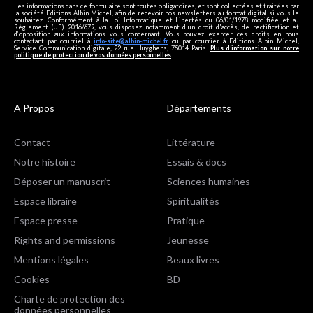
Les informations dans ce formulaire sont toutes obligatoires, et sont collectées et traitées par
la société Editions Albin Michel, afin de recevoir nos newsletters au format digital si vous le
souhaitez. Conformément à la Loi Informatique et Libertés du 06/01/1978 modifiée et au
Règlement (UE) 2016/679, vous disposez notamment d'un droit d'accès, de rectification et
d’opposition aux informations vous concernant. Vous pouvez exercer ces droits en nous
contactant par courriel à
info-site@albin-michel.fr
ou par courrier à Editions Albin Michel,
Service Communication digitale, 22 rue Huyghens, 75014 Paris.
Plus d’information sur notre
politique de protection de vos données personnelles
.
A Propos
Départements
Contact
Littérature
Notre histoire
Essais & docs
Déposer un manuscrit
Sciences humaines
Espace libraire
Spiritualités
Espace presse
Pratique
Rights and permissions
Jeunesse
Mentions légales
Beaux livres
Cookies
BD
Charte de protection des
données personnelles