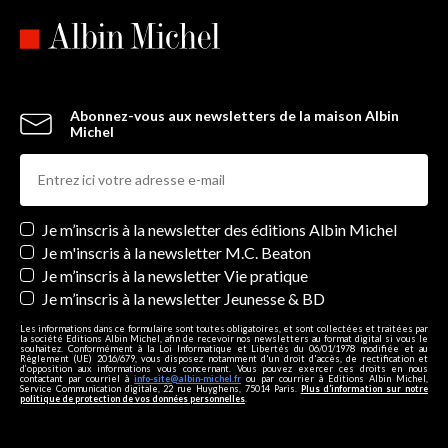
Abonnez-vous aux newsletters de la maison Albin
Michel
Newsletters
Je m’inscris à la newsletter des éditions Albin Michel
Je m'inscris à la newsletter M.C. Beaton
Je m’inscris à la newsletter Vie pratique
Je m’inscris à la newsletter Jeunesse & BD
Les informations dans ce formulaire sont toutes obligatoires, et sont collectées et traitées par
la société Editions Albin Michel, afin de recevoir nos newsletters au format digital si vous le
souhaitez. Conformément à la Loi Informatique et Libertés du 06/01/1978 modifiée et au
Règlement (UE) 2016/679, vous disposez notamment d'un droit d'accès, de rectification et
d’opposition aux informations vous concernant. Vous pouvez exercer ces droits en nous
contactant par courriel à
info-site@albin-michel.fr
ou par courrier à Editions Albin Michel,
Service Communication digitale, 22 rue Huyghens, 75014 Paris.
Plus d’information sur notre
politique de protection de vos données personnelles
.