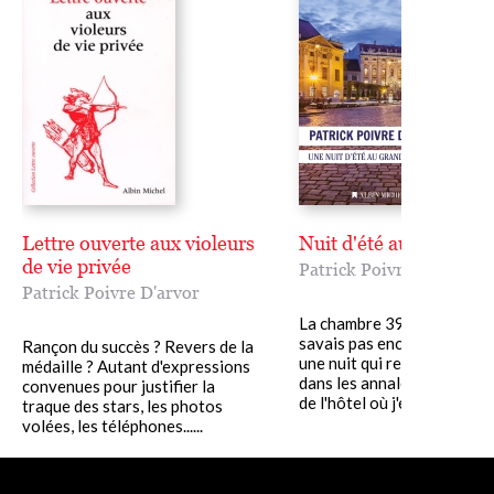
Lettre ouverte aux violeurs
Nuit d'été au Grand H
de vie privée
Patrick Poivre D'arvor
Patrick Poivre D'arvor
La chambre 393 où je ne le
savais pas encore, j'allais 
Rançon du succès ? Revers de la
une nuit qui resterait inscr
médaille ? Autant d'expressions
dans les annales, était à l'
convenues pour justifier la
de l'hôtel où j'étais......
traque des stars, les photos
volées, les téléphones......