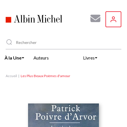
Aller
au
contenu
principal
À la Une
Auteurs
Livres
Accueil
Les Plus Beaux Poèmes d'amour