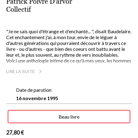
Patrick Poivre D'arvor
Collectif
"Je ne sais quoi d'étrange et d'enchanté... ", disait Baudelaire.
Cet enchantement j'ai, à mon tour, envie de le léguer à
d'autres générations qui pourraient découvrir à travers ce
livre - ou d'autres - que bien des coeurs ont battu avant le
leur et, le plus souvent, au rythme de vers inoubliables.
Voici une anthologie intime de ce qu'à mes yeux, les hommes
ont créé de plus sincère, en soupirant et en souffrant.
LIRE LA SUITE
N'est-ce pas souvent de la douleur que naissent les chants
désespérés dont on sait qu'ils sont parfois les plus beaux,
comme ce quatrain d'Aragon :
Date de parution
Mon amour il ne reste plus
16 novembre 1995
Que les mots notre rouge à lèvres
Que les mots gelés où s'englue
Le jour qui sans espoir se lève.
Beau livre
Patrick Poivre d'Arvor
27,80 €
De François Villon à Arthur Rimbaud, de Lamartine à