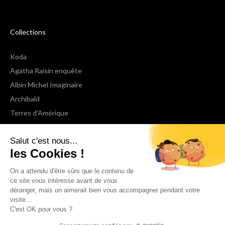
Collections
Koda
Agatha Raisin enquête
Albin Michel Imaginaire
Archibald
Terres d'Amérique
Espaces Libres Poche
Salut c'est nous...
NOX
les Cookies !
Wiz
Voir toutes les collections
On a attendu d'être sûrs que le contenu de
ce site vous intéresse avant de vous
déranger, mais on aimerait bien vous accompagner pendant votre
Nous suivre
visite...
C'est OK pour vous ?