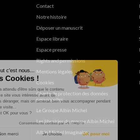
Contact
Notre histoire
Déposer un manuscrit
Espace libraire
Espace presse
Rights and permissions
Salut c'est nous...
Mentions légales
les Cookies !
Cookies
On a attendu d'être sûrs que le contenu
Charte de protection des données
de ce site vous intéresse avant de
personnelles
vous déranger, mais on aimerait bien vous accompagner pendant
votre visite...
Le Groupe Albin Michel
C'est OK pour vous ?
Les librairies du groupe Albin Michel
Consentements certifiés par
Albin Michel Imaginaire
Non merci
Je choisis
OK pour moi