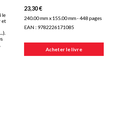
23,30 €
 le
240.00 mm x
155.00 mm
- 448 pages
 et
EAN : 9782226171085
.).
es
,
Acheter le livre
l
s
u
mon