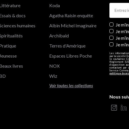
Littérature
Koda
Essais & docs
Agatha Raisin enquête
Newslett
Je m’i
Sciences humaines
Albin Michel Imaginaire
Je m'i
Spiritualités
Archibald
Je m’in
Je m’i
Pratique
Terres d'Amérique
Les information
Jeunesse
Espaces Libres Poche
par la société E
le souhaitez. C
Règlement (UE)
Beaux livres
NOX
d’opposition a
contactant par 
Service Communi
politique de pr
BD
Wiz
Voir toutes les collections
Nous sui