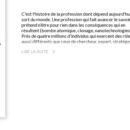
C'est l'histoire de la profession dont dépend aujourd'hui
sort du monde. Une profession qui fait avancer le savoir
prétend n'être pour rien dans les conséquences qui en
résultent (bombe atomique, clonage, nanotechnologies..
Près de quatre millions d'individus qui exercent des rôl
aussi différents que ceux de chercheur, expert, stratège
diplomate, militaire, commerçant, industriel, espion,
LIRE LA SUITE
trafiquant, mercenaire, dans les allées du pouvoir, les
états-major et les conseils d'administration. À la fois
guerriers et missionnaires de la paix, souvent prix Nobe
ou médailles Fields, les scientifiques sont à la source de
plus grandes mutations techniques et sociales. Très pe
d'entre eux, tels Einstein et Sakharov, ont le courage de
résister aux attraits et aux pressions du complexe
militaro-industriel qu'ils nourrissent et dont ils sont
tributaires. Entre pouvoir et savoir, Jean-Jacques Salo
nous fait découvrir une communauté du déni.