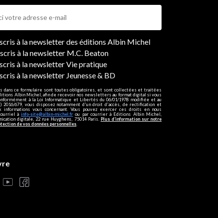
ers
nscris à la newsletter des éditions Albin Michel
nscris à la newsletter M.C. Beaton
scris à la newsletter Vie pratique
nscris à la newsletter Jeunesse & BD
s dans ce formulaire sont toutes obligatoires, et sont collectées et traitées
ditions Albin Michel, afin de recevoir nos newsletters au format digital si vous
onformément à la Loi Informatique et Libertés du 06/01/1978 modifiée et au
 2016/679, vous disposez notamment d'un droit d'accès, de rectification et
ux informations vous concernant. Vous pouvez exercer ces droits en nous
courriel à
info-site@albin-michel.fr
ou par courrier à Editions Albin Michel,
cation digitale, 22 rue Huyghens, 75014 Paris.
Plus d’information sur notre
otection de vos données personnelles
.
vre