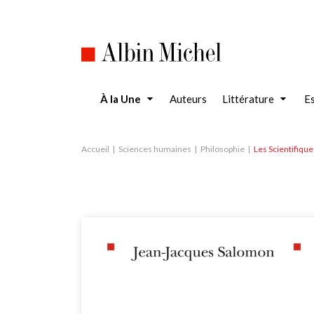
Aller
au
contenu
principal
À la Une
Auteurs
Littérature
Es
Accueil
Sciences humaines
Philosophie
Les Scientifique