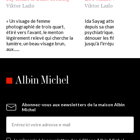
Viktor Lazlo
Viktor Lazlo
« Un visage de femme
Ida Sayag attend son proc
photographié de trois quart,
depuis sa chambre d'hôpita
étiré vers l’avant, le menton
psychiatrique. Elle s'essaie
légèrement relevé qui cherche la
dénouer les fils qui l'ont m
lumière, un beau visage brun,
jusqu'à l'irréparable,......
aux......
Abonnez-vous aux newsletters de la maison Albin
Michel