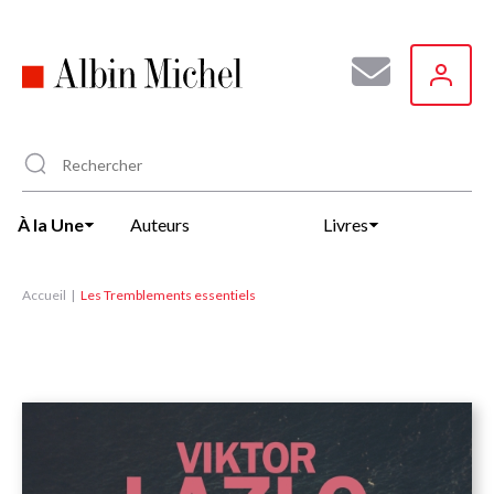
Aller
au
contenu
principal
À la Une
Auteurs
Livres
Accueil
Les Tremblements essentiels