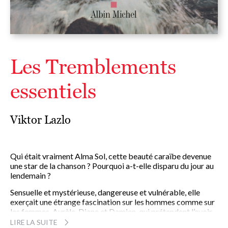
Les Tremblements
essentiels
Viktor Lazlo
Qui était vraiment Alma Sol, cette beauté caraïbe devenue
une star de la chanson ? Pourquoi a-t-elle disparu du jour au
lendemain ?
Sensuelle et mystérieuse, dangereuse et vulnérable, elle
exerçait une étrange fascination sur les hommes comme sur
les femmes. Aurèle, Diane et Damien, qui prétendent l’avoir
aimé, ne peuvent se résoudre à l’oublier.
LIRE LA SUITE