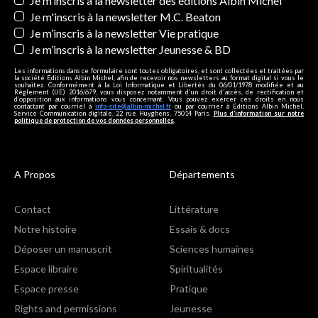
Newsletters
Je m’inscris à la newsletter des éditions Albin Michel
Je m'inscris à la newsletter M.C. Beaton
Je m’inscris à la newsletter Vie pratique
Je m’inscris à la newsletter Jeunesse & BD
Les informations dans ce formulaire sont toutes obligatoires, et sont collectées et traitées par
la société Editions Albin Michel, afin de recevoir nos newsletters au format digital si vous le
souhaitez. Conformément à la Loi Informatique et Libertés du 06/01/1978 modifiée et au
Règlement (UE) 2016/679, vous disposez notamment d'un droit d'accès, de rectification et
d’opposition aux informations vous concernant. Vous pouvez exercer ces droits en nous
contactant par courriel à
info-site@albin-michel.fr
ou par courrier à Editions Albin Michel,
Service Communication digitale, 22 rue Huyghens, 75014 Paris.
Plus d’information sur notre
politique de protection de vos données personnelles
.
A Propos
Départements
Contact
Littérature
Notre histoire
Essais & docs
Déposer un manuscrit
Sciences humaines
Espace libraire
Spiritualités
Espace presse
Pratique
Rights and permissions
Jeunesse