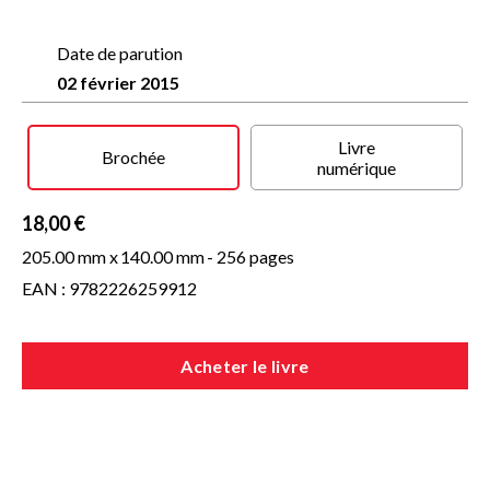
Date de parution
Voyage intérieur, quête d’identité, le roman de Viktor Lazlo
retrace avec infiniment de sensibilité le destin d’une femme
02 février 2015
écartelée entre deux cultures, meurtrie par l’éclat de la
célébrité et les ombres du passé, mue par un irrépressible
désir de vivre et d’aimer.
Livre
Brochée
numérique
18,00 €
205.00 mm x
140.00 mm
- 256 pages
EAN : 9782226259912
Acheter le livre