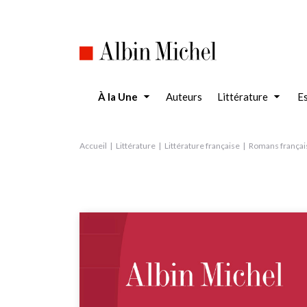
Aller
au
contenu
principal
À la Une
Auteurs
Littérature
Es
Accueil
Littérature
Littérature française
Romans françai