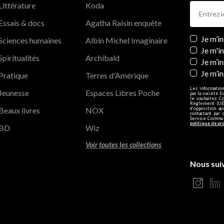
Littérature
Koda
Essais & docs
Agatha Raisin enquête
Newslett
Je m’i
Sciences humaines
Albin Michel Imaginaire
Je m'i
Spiritualités
Archibald
Je m’in
Je m’i
Pratique
Terres d'Amérique
Les information
Jeunesse
Espaces Libres Poche
par la société E
le souhaitez. C
Règlement (UE)
Beaux livres
NOX
d’opposition a
contactant par 
Service Communi
politique de pr
BD
Wiz
Voir toutes les collections
Nous sui