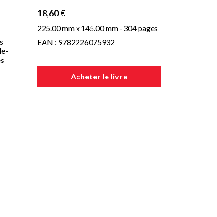
18,60 €
225.00 mm x
145.00 mm
- 304 pages
es
EAN : 9782226075932
le-
es
Acheter le livre
rre
ui
es
rs
où
e
 à-
du
et