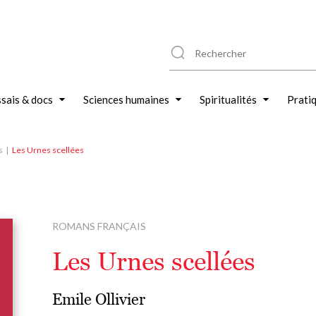
sais & docs
Sciences humaines
Spiritualités
Prati
s
Les Urnes scellées
ROMANS FRANÇAIS
Les Urnes scellées
Emile Ollivier