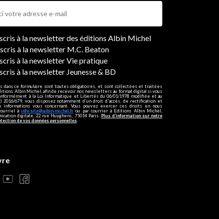
ers
nscris à la newsletter des éditions Albin Michel
nscris à la newsletter M.C. Beaton
scris à la newsletter Vie pratique
nscris à la newsletter Jeunesse & BD
s dans ce formulaire sont toutes obligatoires, et sont collectées et traitées
ditions Albin Michel, afin de recevoir nos newsletters au format digital si vous
onformément à la Loi Informatique et Libertés du 06/01/1978 modifiée et au
 2016/679, vous disposez notamment d'un droit d'accès, de rectification et
ux informations vous concernant. Vous pouvez exercer ces droits en nous
courriel à
info-site@albin-michel.fr
ou par courrier à Editions Albin Michel,
cation digitale, 22 rue Huyghens, 75014 Paris.
Plus d’information sur notre
otection de vos données personnelles
.
vre