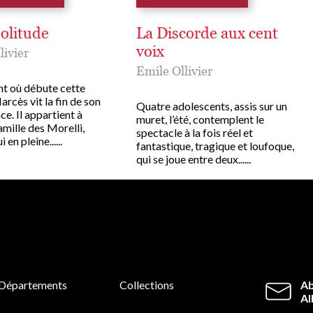
olitude
La Discorde aux cent
voix
livier
Emile Ollivier
 où débute cette
Narcès vit la fin de son
Quatre adolescents, assis sur un
e. Il appartient à
muret, l’été, contemplent le
famille des Morelli,
spectacle à la fois réel et
 en pleine......
fantastique, tragique et loufoque,
qui se joue entre deux......
Départements
Collections
Ab
Al