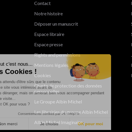
Contact
Notre histoire
Déposer un manuscrit
Espace libraire
Espace presse
Rights and permissions
Salut c'est nous...
Mentions légales
les Cookies !
Cookies
On a attendu d'être sûrs que le contenu
Charte de protection des données
de ce site vous intéresse avant de
personnelles
vous déranger, mais on aimerait bien vous accompagner pendant
votre visite...
Le Groupe Albin Michel
C'est OK pour vous ?
Les librairies du groupe Albin Michel
Consentements certifiés par
Albin Michel Imaginaire
Non merci
Je choisis
OK pour moi