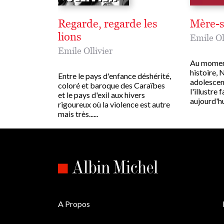
Regarde, regarde les
Mère-s
lions
Emile Ol
Emile Ollivier
Au moment
histoire, 
Entre le pays d'enfance déshérité,
adolescenc
coloré et baroque des Caraïbes
l'illustre 
et le pays d'exil aux hivers
aujourd'hui
rigoureux où la violence est autre
mais très......
A Propos