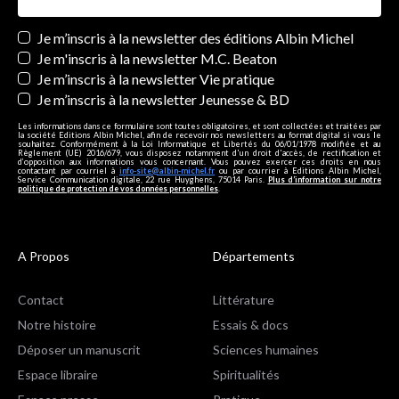
Newsletters
Je m’inscris à la newsletter des éditions Albin Michel
Je m'inscris à la newsletter M.C. Beaton
Je m’inscris à la newsletter Vie pratique
Je m’inscris à la newsletter Jeunesse & BD
Les informations dans ce formulaire sont toutes obligatoires, et sont collectées et traitées par
la société Editions Albin Michel, afin de recevoir nos newsletters au format digital si vous le
souhaitez. Conformément à la Loi Informatique et Libertés du 06/01/1978 modifiée et au
Règlement (UE) 2016/679, vous disposez notamment d'un droit d'accès, de rectification et
d’opposition aux informations vous concernant. Vous pouvez exercer ces droits en nous
contactant par courriel à
info-site@albin-michel.fr
ou par courrier à Editions Albin Michel,
Service Communication digitale, 22 rue Huyghens, 75014 Paris.
Plus d’information sur notre
politique de protection de vos données personnelles
.
A Propos
Départements
Contact
Littérature
Notre histoire
Essais & docs
Déposer un manuscrit
Sciences humaines
Espace libraire
Spiritualités