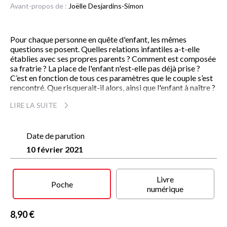
Avant-propos de :
Joëlle Desjardins-Simon
Pour chaque personne en quête d'enfant, les mêmes
questions se posent. Quelles relations infantiles a-t-elle
établies avec ses propres parents ? Comment est composée
sa fratrie ? La place de l'enfant n'est-elle pas déjà prise ?
C’est en fonction de tous ces paramètres que le couple s’est
rencontré. Que risquerait-il alors, ainsi que l'enfant à naître ?
Au-delà ce que chacun vit, l'histoire familiale, avec ses
LIRE LA SUITE
drames et ses secrets, pèse sur plusieurs générations. Et
l'arrêt de la transmission est parfois moins coûteux pour la
survie du sujet ou du couple.
Pour Joëlle Desjardins-Simon, l’infécondité est orchestrée
Date de parution
par l’inconscient dans une dynamique de couple. Elle montre
10 février 2021
ici le rôle du psychisme dans la difficulté à accéder à la
paternité et à la maternité, mais également le pouvoir de la
parole. Elle offre ainsi une réflexion précieuse aux couples
Livre
minés par l'attente d'un enfant et aux professionnels de
Poche
numérique
l’AMP.
Joëlle Desjardins-Simon, psychanalyste dans un service
8,90 €
d'assistance médicale à la procréation depuis vingt-cinq ans.