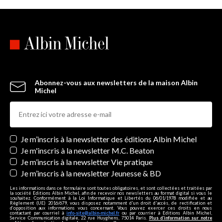
Abonnez-vous aux newsletters de la maison Albin
Michel
Newsletters
Je m’inscris à la newsletter des éditions Albin Michel
Je m'inscris à la newsletter M.C. Beaton
Je m’inscris à la newsletter Vie pratique
Je m’inscris à la newsletter Jeunesse & BD
Les informations dans ce formulaire sont toutes obligatoires, et sont collectées et traitées par
la société Editions Albin Michel, afin de recevoir nos newsletters au format digital si vous le
souhaitez. Conformément à la Loi Informatique et Libertés du 06/01/1978 modifiée et au
Règlement (UE) 2016/679, vous disposez notamment d'un droit d'accès, de rectification et
d’opposition aux informations vous concernant. Vous pouvez exercer ces droits en nous
contactant par courriel à
info-site@albin-michel.fr
ou par courrier à Editions Albin Michel,
Service Communication digitale, 22 rue Huyghens, 75014 Paris.
Plus d’information sur notre