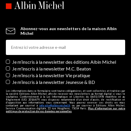
Abonnez-vous aux newsletters de la maison Albin
Michel
Newsletters
Je m’inscris à la newsletter des éditions Albin Michel
Je m'inscris à la newsletter M.C. Beaton
Je m’inscris à la newsletter Vie pratique
Je m’inscris à la newsletter Jeunesse & BD
Les informations dans ce formulaire sont toutes obligatoires, et sont collectées et traitées par
la société Editions Albin Michel, afin de recevoir nos newsletters au format digital si vous le
souhaitez. Conformément à la Loi Informatique et Libertés du 06/01/1978 modifiée et au
Règlement (UE) 2016/679, vous disposez notamment d'un droit d'accès, de rectification et
d’opposition aux informations vous concernant. Vous pouvez exercer ces droits en nous
contactant par courriel à
info-site@albin-michel.fr
ou par courrier à Editions Albin Michel,
Service Communication digitale, 22 rue Huyghens, 75014 Paris.
Plus d’information sur notre
politique de protection de vos données personnelles
.