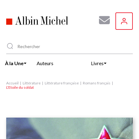
Aller
au
contenu
principal
À la Une
Auteurs
Livres
Accueil
Littérature
Littérature française
Romans français
L'Etoile du soldat