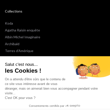
Collections
Koda
Agatha Raisin enquête
Albin Michel Imaginaire
Archibald
Terres d'Amérique
Espaces Libres Poche
Salut c'est nous...
NOX
les Cookies !
Wiz
Voir toutes les collections
On a attendu d'être sûrs que le contenu de
ce site vous intéresse avant de vous
déranger, mais on aimerait bien vous accompagner pendant votre
Nous suivre
visite...
C'est OK pour vous ?
Consentements certifiés par