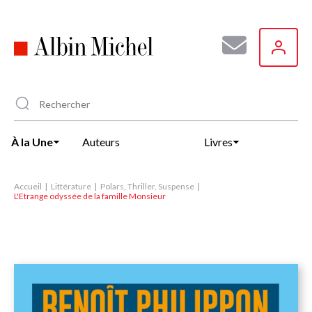
Aller
au
contenu
principal
À la Une
Auteurs
Livres
Accueil
Littérature
Polars, Thriller, Suspense
L'Etrange odyssée de la famille Monsieur