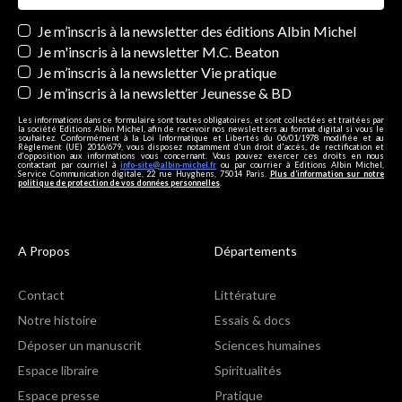
Newsletters
Je m’inscris à la newsletter des éditions Albin Michel
Je m'inscris à la newsletter M.C. Beaton
Je m’inscris à la newsletter Vie pratique
Je m’inscris à la newsletter Jeunesse & BD
Les informations dans ce formulaire sont toutes obligatoires, et sont collectées et traitées par
la société Editions Albin Michel, afin de recevoir nos newsletters au format digital si vous le
souhaitez. Conformément à la Loi Informatique et Libertés du 06/01/1978 modifiée et au
Règlement (UE) 2016/679, vous disposez notamment d'un droit d'accès, de rectification et
d’opposition aux informations vous concernant. Vous pouvez exercer ces droits en nous
contactant par courriel à
info-site@albin-michel.fr
ou par courrier à Editions Albin Michel,
Service Communication digitale, 22 rue Huyghens, 75014 Paris.
Plus d’information sur notre
politique de protection de vos données personnelles
.
A Propos
Départements
Contact
Littérature
Notre histoire
Essais & docs
Déposer un manuscrit
Sciences humaines
Espace libraire
Spiritualités
Espace presse
Pratique