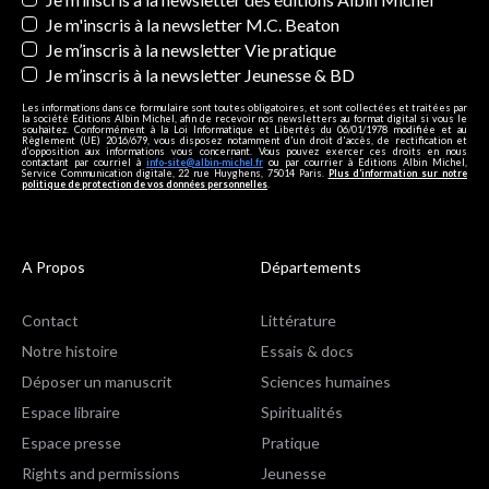
Je m'inscris à la newsletter M.C. Beaton
Je m’inscris à la newsletter Vie pratique
Je m’inscris à la newsletter Jeunesse & BD
Les informations dans ce formulaire sont toutes obligatoires, et sont collectées et traitées par
la société Editions Albin Michel, afin de recevoir nos newsletters au format digital si vous le
souhaitez. Conformément à la Loi Informatique et Libertés du 06/01/1978 modifiée et au
Règlement (UE) 2016/679, vous disposez notamment d'un droit d'accès, de rectification et
d’opposition aux informations vous concernant. Vous pouvez exercer ces droits en nous
contactant par courriel à
info-site@albin-michel.fr
ou par courrier à Editions Albin Michel,
Service Communication digitale, 22 rue Huyghens, 75014 Paris.
Plus d’information sur notre
politique de protection de vos données personnelles
.
A Propos
Départements
Contact
Littérature
Notre histoire
Essais & docs
Déposer un manuscrit
Sciences humaines
Espace libraire
Spiritualités
Espace presse
Pratique
Rights and permissions
Jeunesse