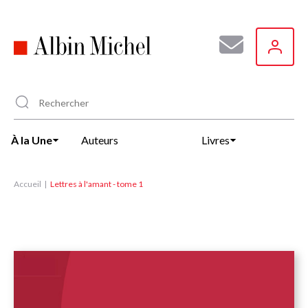
Aller
au
contenu
principal
À la Une
Auteurs
Livres
Accueil
Lettres à l'amant - tome 1