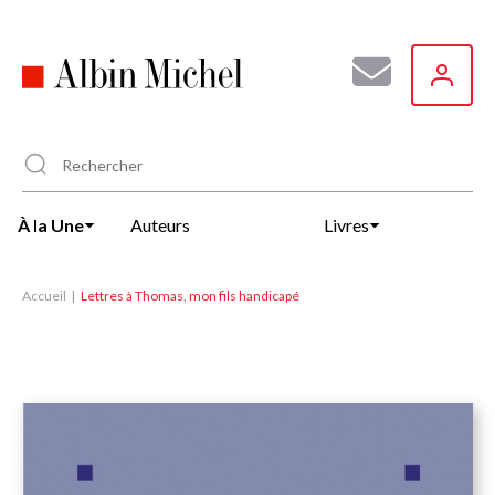
Aller
au
contenu
principal
À la Une
Auteurs
Livres
Accueil
Lettres à Thomas, mon fils handicapé