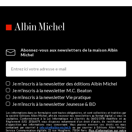
Abonnez-vous aux newsletters de la maison Albin
Michel
Newsletters
Je m’inscris à la newsletter des éditions Albin Michel
Je m'inscris à la newsletter M.C. Beaton
Je m’inscris à la newsletter Vie pratique
Je m’inscris à la newsletter Jeunesse & BD
Les informations dans ce formulaire sont toutes obligatoires, et sont collectées et traitées par
la société Editions Albin Michel, afin de recevoir nos newsletters au format digital si vous le
souhaitez. Conformément à la Loi Informatique et Libertés du 06/01/1978 modifiée et au
Règlement (UE) 2016/679, vous disposez notamment d'un droit d'accès, de rectification et
d’opposition aux informations vous concernant. Vous pouvez exercer ces droits en nous
contactant par courriel à
info-site@albin-michel.fr
ou par courrier à Editions Albin Michel,
Service Communication digitale, 22 rue Huyghens, 75014 Paris.
Plus d’information sur notre