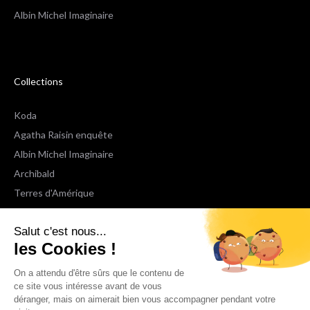
Albin Michel Imaginaire
Collections
Koda
Agatha Raisin enquête
Albin Michel Imaginaire
Archibald
Terres d'Amérique
Espaces Libres Poche
Salut c'est nous...
NOX
les Cookies !
Wiz
Voir toutes les collections
On a attendu d'être sûrs que le contenu de
ce site vous intéresse avant de vous
déranger, mais on aimerait bien vous accompagner pendant votre
Nous suivre