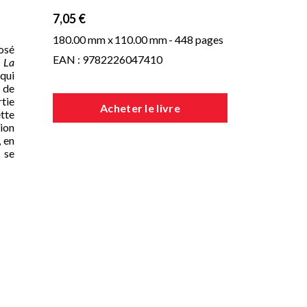
7,05 €
180.00 mm x
110.00 mm
- 448 pages
posé
EAN : 9782226047410
e
La
qui
 de
rtie
Acheter le livre
tte
tion
, en
 se