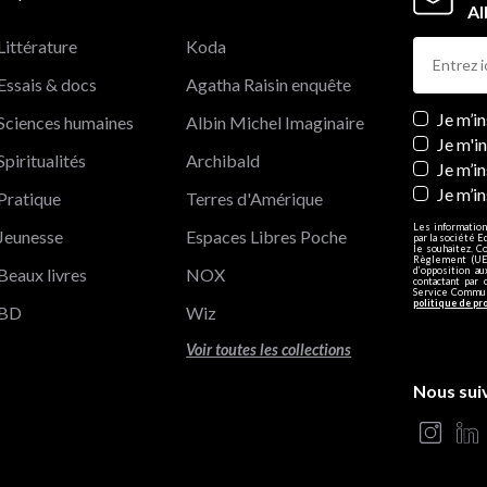
Al
Littérature
Koda
Essais & docs
Agatha Raisin enquête
Newslett
Je m’i
Sciences humaines
Albin Michel Imaginaire
Je m'i
Spiritualités
Archibald
Je m’in
Je m’i
Pratique
Terres d'Amérique
Les information
Jeunesse
Espaces Libres Poche
par la société E
le souhaitez. C
Règlement (UE)
Beaux livres
NOX
d’opposition a
contactant par 
Service Communi
politique de pr
BD
Wiz
Voir toutes les collections
Nous sui