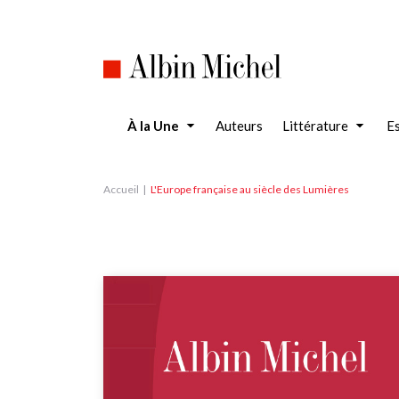
Aller
au
contenu
principal
À la Une
Auteurs
Littérature
Es
Accueil
L'Europe française au siècle des Lumières