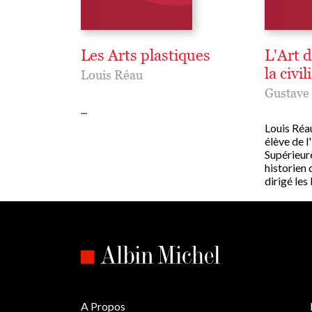
Les Arts plastiques
L'Art 
la civi
Louis Réau
Gustave
...
Louis Réa
élève de 
Supérieure
historien d
dirigé les I
A Propos