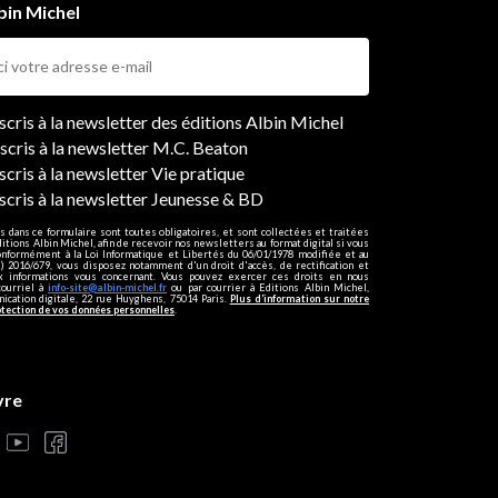
bin Michel
ers
nscris à la newsletter des éditions Albin Michel
nscris à la newsletter M.C. Beaton
scris à la newsletter Vie pratique
nscris à la newsletter Jeunesse & BD
s dans ce formulaire sont toutes obligatoires, et sont collectées et traitées
ditions Albin Michel, afin de recevoir nos newsletters au format digital si vous
onformément à la Loi Informatique et Libertés du 06/01/1978 modifiée et au
 2016/679, vous disposez notamment d'un droit d'accès, de rectification et
ux informations vous concernant. Vous pouvez exercer ces droits en nous
courriel à
info-site@albin-michel.fr
ou par courrier à Editions Albin Michel,
cation digitale, 22 rue Huyghens, 75014 Paris.
Plus d’information sur notre
otection de vos données personnelles
.
vre