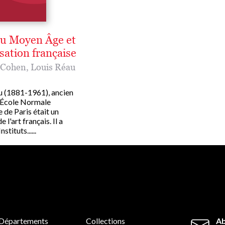
du Moyen Âge et
lisation française
 Cohen
,
Louis Réau
u (1881-1961), ancien
l'École Normale
 de Paris était un
e l'art français. Il a
nstituts......
Départements
Collections
Ab