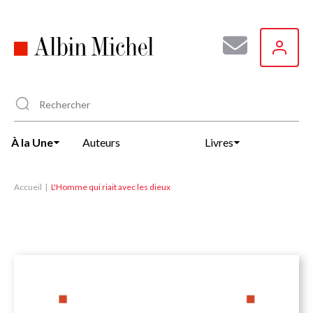
Aller
au
contenu
principal
À la Une
Auteurs
Livres
Accueil
L'Homme qui riait avec les dieux