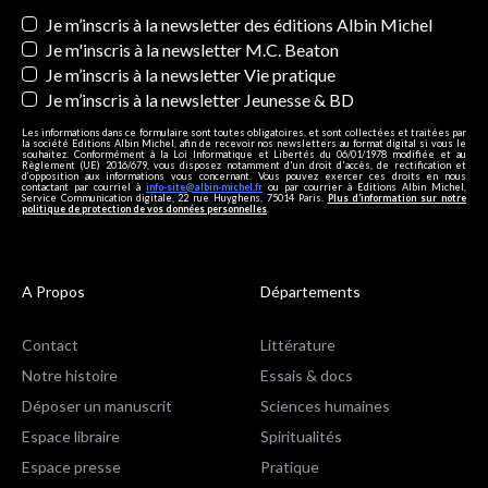
Newsletters
Je m’inscris à la newsletter des éditions Albin Michel
Je m'inscris à la newsletter M.C. Beaton
Je m’inscris à la newsletter Vie pratique
Je m’inscris à la newsletter Jeunesse & BD
Les informations dans ce formulaire sont toutes obligatoires, et sont collectées et traitées par
la société Editions Albin Michel, afin de recevoir nos newsletters au format digital si vous le
souhaitez. Conformément à la Loi Informatique et Libertés du 06/01/1978 modifiée et au
Règlement (UE) 2016/679, vous disposez notamment d'un droit d'accès, de rectification et
d’opposition aux informations vous concernant. Vous pouvez exercer ces droits en nous
contactant par courriel à
info-site@albin-michel.fr
ou par courrier à Editions Albin Michel,
Service Communication digitale, 22 rue Huyghens, 75014 Paris.
Plus d’information sur notre
politique de protection de vos données personnelles
.
A Propos
Départements
Contact
Littérature
Notre histoire
Essais & docs
Déposer un manuscrit
Sciences humaines
Espace libraire
Spiritualités
Espace presse
Pratique