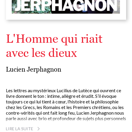
L'Homme qui riait
avec les dieux
Lucien Jerphagnon
Les lettres au mystérieux Lucilius de Lutèce qui ouvrent ce
livre donnent le ton : intime, allègre et érudit. S’il évoque
toujours ce qui lui tient à cœur, l’histoire et la philosophie
chez les Grecs, les Romains et les Premiers chrétiens, ou les
contre-vérités qui ont fait long feu, Lucien Jerphagnon nous
parle aussi avec brio et profondeur de sujets plus personnels
– ses amis, ses affections, et ses conversations avec les
LIRE LA SUITE
dieux. Le Maître nous rappelle alors, avec son accent