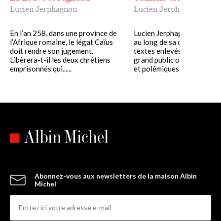
Lucien Jerphagnon
Lucien Jerphagnon
En l’an 258, dans une province de
Lucien Jerphagnon a publié
l’Afrique romaine, le légat Caïus
au long de sa carrière nom
doit rendre son jugement.
textes enlevés : des article
Libèrera-t-il les deux chrétiens
grand public ou savants, l
emprisonnés qui......
et polémiques, drôles......
Abonnez-vous aux newsletters de la maison Albin
Michel