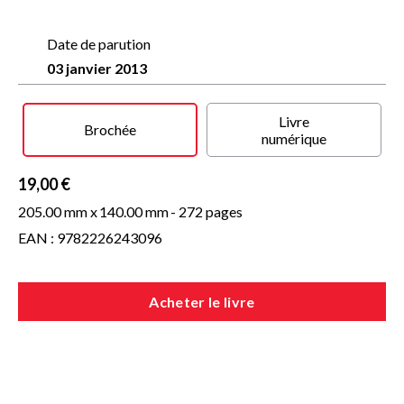
inimitable, que le présent doit se conjuguer avec la plus
divine des obligations, dont les dieux d’Homère ont donné
l’exemple : « rire ».
Date de parution
03 janvier 2013
Livre
Brochée
numérique
19,00 €
205.00 mm x
140.00 mm
- 272 pages
EAN : 9782226243096
Acheter le livre