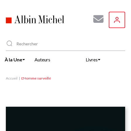
Aller
au
contenu
principal
À la Une
Auteurs
Livres
Accueil
L'Homme surveillé