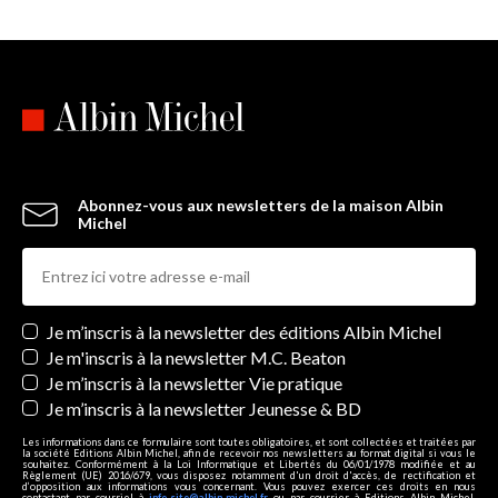
Abonnez-vous aux newsletters de la maison Albin
Michel
Newsletters
Je m’inscris à la newsletter des éditions Albin Michel
Je m'inscris à la newsletter M.C. Beaton
Je m’inscris à la newsletter Vie pratique
Je m’inscris à la newsletter Jeunesse & BD
Les informations dans ce formulaire sont toutes obligatoires, et sont collectées et traitées par
la société Editions Albin Michel, afin de recevoir nos newsletters au format digital si vous le
souhaitez. Conformément à la Loi Informatique et Libertés du 06/01/1978 modifiée et au
Règlement (UE) 2016/679, vous disposez notamment d'un droit d'accès, de rectification et
d’opposition aux informations vous concernant. Vous pouvez exercer ces droits en nous
contactant par courriel à
info-site@albin-michel.fr
ou par courrier à Editions Albin Michel,