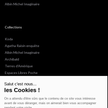
Albin Michel Imaginaire
Collections
Koda
Agatha Raisin enquête
Albin Michel Imaginaire
Archibald
Terres d'Amérique
Espaces Libres Poche
NOX
Salut c'est nous...
Wiz
les Cookies !
Voir toutes les collections
On a attendu d'être sûrs que le contenu de ce site vous intéresse
avant de vous déranger, mais on aimerait bien vous accompagner
Nous suivre
pendant votre visite...