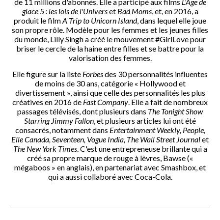
de 11 millions d'abonnés. Elle a participé aux films
L'Âge de
glace 5 : les lois de l'Univers
et
Bad Moms
, et, en 2016, a
produit le film
A Trip to Unicorn Island
, dans lequel elle joue
son propre rôle. Modèle pour les femmes et les jeunes filles
du monde, Lilly Singh a créé le mouvement #GirlLove pour
briser le cercle de la haine entre filles et se battre pour la
valorisation des femmes.
Elle figure sur la liste
Forbes
des 30 personnalités influentes
de moins de 30 ans, catégorie « Hollywood et
divertissement », ainsi que celle des personnalités les plus
créatives en 2016 de
Fast Company
. Elle a fait de nombreux
passages télévisés, dont plusieurs dans
The Tonight Show
Starring Jimmy Fallon
, et plusieurs articles lui ont été
consacrés, notamment dans
Entertainment Weekly, People,
Elle Canada, Seventeen, Vogue India, The Wall Street Journal
et
The New York Times
. C'est une entrepreneuse brillante qui a
créé sa propre marque de rouge à lèvres, Bawse («
mégaboos » en anglais), en partenariat avec Smashbox, et
qui a aussi collaboré avec Coca-Cola.