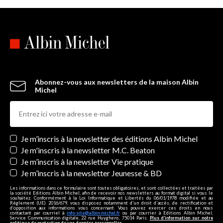
Abonnez-vous aux newsletters de la maison Albin
Michel
Newsletters
Je m’inscris à la newsletter des éditions Albin Michel
Je m'inscris à la newsletter M.C. Beaton
Je m’inscris à la newsletter Vie pratique
Je m’inscris à la newsletter Jeunesse & BD
Les informations dans ce formulaire sont toutes obligatoires, et sont collectées et traitées par
la société Editions Albin Michel, afin de recevoir nos newsletters au format digital si vous le
souhaitez. Conformément à la Loi Informatique et Libertés du 06/01/1978 modifiée et au
Règlement (UE) 2016/679, vous disposez notamment d'un droit d'accès, de rectification et
d’opposition aux informations vous concernant. Vous pouvez exercer ces droits en nous
contactant par courriel à
info-site@albin-michel.fr
ou par courrier à Editions Albin Michel,
Service Communication digitale, 22 rue Huyghens, 75014 Paris.
Plus d’information sur notre
politique de protection de vos données personnelles
.