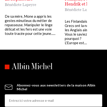
Hendrik et les autres..
Bénédicte Lapeyre
Bénédicte Lapeyre
De sa mère, Mone a appris les
gestes minutieux du métier de
Les Finlandais parlent peu,
repasseuse. Manipuler le linge
Grecs ont la nostalgie du p
délicat et les fers est une voie
les Anglais aiment la natur
toute tracée pour cette jeune......
Vous le saviez. Mais savie
pourquoi ?
L'Europe est......
Abonnez-vous aux newsletters de la maison Albin
Michel