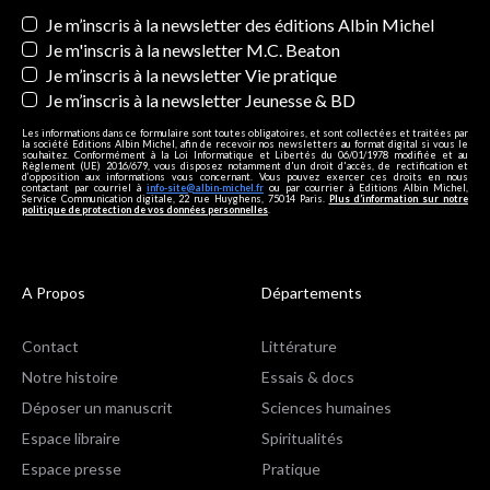
Newsletters
Je m’inscris à la newsletter des éditions Albin Michel
Je m'inscris à la newsletter M.C. Beaton
Je m’inscris à la newsletter Vie pratique
Je m’inscris à la newsletter Jeunesse & BD
Les informations dans ce formulaire sont toutes obligatoires, et sont collectées et traitées par
la société Editions Albin Michel, afin de recevoir nos newsletters au format digital si vous le
souhaitez. Conformément à la Loi Informatique et Libertés du 06/01/1978 modifiée et au
Règlement (UE) 2016/679, vous disposez notamment d'un droit d'accès, de rectification et
d’opposition aux informations vous concernant. Vous pouvez exercer ces droits en nous
contactant par courriel à
info-site@albin-michel.fr
ou par courrier à Editions Albin Michel,
Service Communication digitale, 22 rue Huyghens, 75014 Paris.
Plus d’information sur notre
politique de protection de vos données personnelles
.
A Propos
Départements
Contact
Littérature
Notre histoire
Essais & docs
Déposer un manuscrit
Sciences humaines
Espace libraire
Spiritualités
Espace presse
Pratique