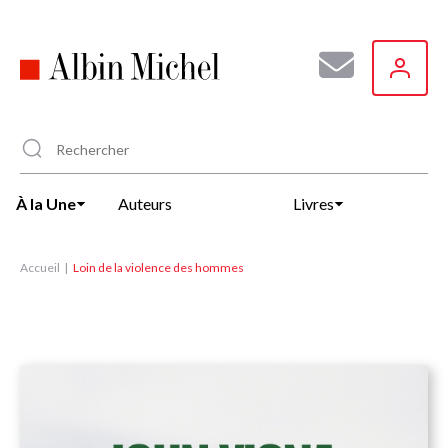
Aller
au
contenu
principal
À la Une
Auteurs
Livres
Accueil
Loin de la violence des hommes