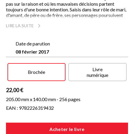
pas sur la raison et où les mauvaises décisions partent
toujours d'une bonne intention. Saisis dans leur rôle de mari,
d'amant, de père ou de frère, ses personnages poursuivent
sans relâche leur quête d'un bonheur incertain.
LIRE LA SUITE
Doué d'une empathie sans failles pour ces héros du
quotidien, John Vigna instille de la beauté et du mystère
dans des existences qui pourraient sembler banales ou
Date de parution
ordinaires, et il s'impose comme une vraie découverte
08 février 2017
littéraire.
« Un premier livre très puissant qui transplante le Southern
Livre
Gothic sur la côte nord-ouest des états-Unis en retraçant
Brochée
numérique
l'histoire d'hommes et de femmes hantés par des conjoints
disparus ou des relations difficiles. Derrière une forme de
bravade, John Vigna saisit les émotions profondes de ses
22,00 €
personnages et dévoile le sentiment d'insécurité auxquels ils sont
205.00 mm x
140.00 mm
- 256 pages
en proie. »
Publishers Weekly
EAN : 9782226319432
Acheter le livre