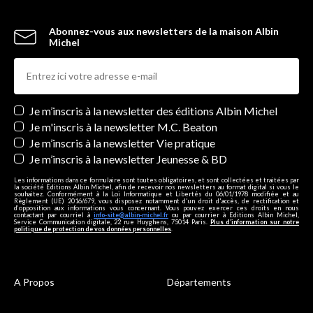
Abonnez-vous aux newsletters de la maison Albin
Michel
Newsletters
Je m’inscris à la newsletter des éditions Albin Michel
Je m'inscris à la newsletter M.C. Beaton
Je m’inscris à la newsletter Vie pratique
Je m’inscris à la newsletter Jeunesse & BD
Les informations dans ce formulaire sont toutes obligatoires, et sont collectées et traitées par
la société Editions Albin Michel, afin de recevoir nos newsletters au format digital si vous le
souhaitez. Conformément à la Loi Informatique et Libertés du 06/01/1978 modifiée et au
Règlement (UE) 2016/679, vous disposez notamment d'un droit d'accès, de rectification et
d’opposition aux informations vous concernant. Vous pouvez exercer ces droits en nous
contactant par courriel à
info-site@albin-michel.fr
ou par courrier à Editions Albin Michel,
Service Communication digitale, 22 rue Huyghens, 75014 Paris.
Plus d’information sur notre
politique de protection de vos données personnelles
.
A Propos
Départements