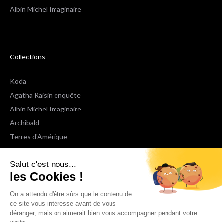
Albin Michel Imaginaire
Collections
Koda
Agatha Raisin enquête
Albin Michel Imaginaire
Archibald
Terres d'Amérique
Espaces Libres Poche
Salut c'est nous...
NOX
les Cookies !
Wiz
Voir toutes les collections
On a attendu d'être sûrs que le contenu de
ce site vous intéresse avant de vous
déranger, mais on aimerait bien vous accompagner pendant votre
Nous suivre