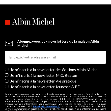
Abonnez-vous aux newsletters de la maison Albin
Michel
Newsletters
Je m’inscris à la newsletter des éditions Albin Michel
Je m'inscris à la newsletter M.C. Beaton
Je m’inscris à la newsletter Vie pratique
Je m’inscris à la newsletter Jeunesse & BD
Les informations dans ce formulaire sont toutes obligatoires, et sont collectées et traitées par
la société Editions Albin Michel, afin de recevoir nos newsletters au format digital si vous le
souhaitez. Conformément à la Loi Informatique et Libertés du 06/01/1978 modifiée et au
Règlement (UE) 2016/679, vous disposez notamment d'un droit d'accès, de rectification et
d’opposition aux informations vous concernant. Vous pouvez exercer ces droits en nous
contactant par courriel à
info-site@albin-michel.fr
ou par courrier à Editions Albin Michel,
Service Communication digitale, 22 rue Huyghens, 75014 Paris.
Plus d’information sur notre