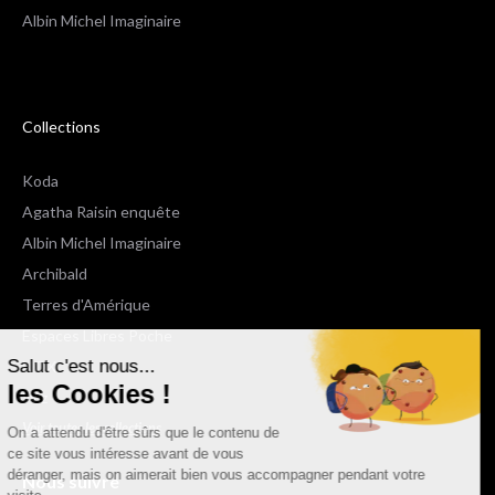
Albin Michel Imaginaire
Collections
Koda
Agatha Raisin enquête
Albin Michel Imaginaire
Archibald
Terres d'Amérique
Espaces Libres Poche
Salut c'est nous...
NOX
les Cookies !
Wiz
Voir toutes les collections
On a attendu d'être sûrs que le contenu de
ce site vous intéresse avant de vous
déranger, mais on aimerait bien vous accompagner pendant votre
Nous suivre