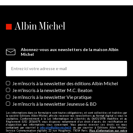
Abonnez-vous aux newsletters de la maison Albin
Michel
Newsletters
Je m’inscris à la newsletter des éditions Albin Michel
Je m'inscris à la newsletter M.C. Beaton
Je m’inscris à la newsletter Vie pratique
Je m’inscris à la newsletter Jeunesse & BD
Les informations dans ce formulaire sont toutes obligatoires, et sont collectées et traitées par
la société Editions Albin Michel, afin de recevoir nos newsletters au format digital si vous le
souhaitez. Conformément à la Loi Informatique et Libertés du 06/01/1978 modifiée et au
Règlement (UE) 2016/679, vous disposez notamment d'un droit d'accès, de rectification et
d’opposition aux informations vous concernant. Vous pouvez exercer ces droits en nous
contactant par courriel à
info-site@albin-michel.fr
ou par courrier à Editions Albin Michel,
Service Communication digitale, 22 rue Huyghens, 75014 Paris.
Plus d’information sur notre