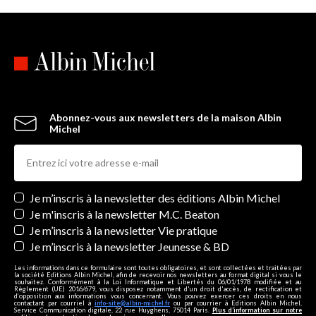
Abonnez-vous aux newsletters de la maison Albin
Michel
Newsletters
Je m’inscris à la newsletter des éditions Albin Michel
Je m'inscris à la newsletter M.C. Beaton
Je m’inscris à la newsletter Vie pratique
Je m’inscris à la newsletter Jeunesse & BD
Les informations dans ce formulaire sont toutes obligatoires, et sont collectées et traitées par
la société Editions Albin Michel, afin de recevoir nos newsletters au format digital si vous le
souhaitez. Conformément à la Loi Informatique et Libertés du 06/01/1978 modifiée et au
Règlement (UE) 2016/679, vous disposez notamment d'un droit d'accès, de rectification et
d’opposition aux informations vous concernant. Vous pouvez exercer ces droits en nous
contactant par courriel à
info-site@albin-michel.fr
ou par courrier à Editions Albin Michel,
Service Communication digitale, 22 rue Huyghens, 75014 Paris.
Plus d’information sur notre