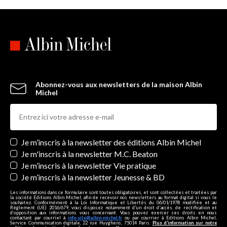
Abonnez-vous aux newsletters de la maison Albin
Michel
Newsletters
Je m’inscris à la newsletter des éditions Albin Michel
Je m'inscris à la newsletter M.C. Beaton
Je m’inscris à la newsletter Vie pratique
Je m’inscris à la newsletter Jeunesse & BD
Les informations dans ce formulaire sont toutes obligatoires, et sont collectées et traitées par
la société Editions Albin Michel, afin de recevoir nos newsletters au format digital si vous le
souhaitez. Conformément à la Loi Informatique et Libertés du 06/01/1978 modifiée et au
Règlement (UE) 2016/679, vous disposez notamment d'un droit d'accès, de rectification et
d’opposition aux informations vous concernant. Vous pouvez exercer ces droits en nous
contactant par courriel à
info-site@albin-michel.fr
ou par courrier à Editions Albin Michel,
Service Communication digitale, 22 rue Huyghens, 75014 Paris.
Plus d’information sur notre