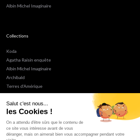
Albin Michel Imaginaire
Collections
Koda
Agatha Raisin enquête
Albin Michel Imaginaire
Archibald
Terres d'Amérique
Espaces Libres Poche
Salut c'est nous...
NOX
les Cookies !
Wiz
Voir toutes les collections
On a attendu d'être sûrs que le contenu de
ce site vous intéresse avant de vous
déranger, mais on aimerait bien vous accompagner pendant votre
Nous suivre