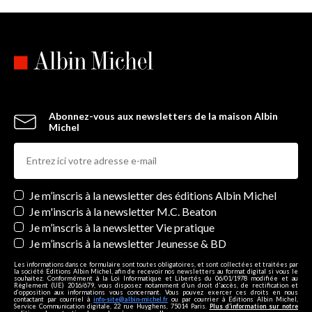
Abonnez-vous aux newsletters de la maison Albin
Michel
Newsletters
Je m’inscris à la newsletter des éditions Albin Michel
Je m'inscris à la newsletter M.C. Beaton
Je m’inscris à la newsletter Vie pratique
Je m’inscris à la newsletter Jeunesse & BD
Les informations dans ce formulaire sont toutes obligatoires, et sont collectées et traitées par
la société Editions Albin Michel, afin de recevoir nos newsletters au format digital si vous le
souhaitez. Conformément à la Loi Informatique et Libertés du 06/01/1978 modifiée et au
Règlement (UE) 2016/679, vous disposez notamment d'un droit d'accès, de rectification et
d’opposition aux informations vous concernant. Vous pouvez exercer ces droits en nous
contactant par courriel à
info-site@albin-michel.fr
ou par courrier à Editions Albin Michel,
Service Communication digitale, 22 rue Huyghens, 75014 Paris.
Plus d’information sur notre