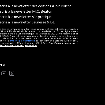
ers
nscris à la newsletter des éditions Albin Michel
nscris à la newsletter M.C. Beaton
scris à la newsletter Vie pratique
nscris à la newsletter Jeunesse & BD
s dans ce formulaire sont toutes obligatoires, et sont collectées et traitées
ditions Albin Michel, afin de recevoir nos newsletters au format digital si vous
onformément à la Loi Informatique et Libertés du 06/01/1978 modifiée et au
 2016/679, vous disposez notamment d'un droit d'accès, de rectification et
ux informations vous concernant. Vous pouvez exercer ces droits en nous
courriel à
info-site@albin-michel.fr
ou par courrier à Editions Albin Michel,
cation digitale, 22 rue Huyghens, 75014 Paris.
Plus d’information sur notre
otection de vos données personnelles
.
vre
s réglementations. Personnalisez vos préférences pour contrôler