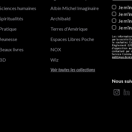
Newslett
Je m’i
Sciences humaines
Albin Michel Imaginaire
Je m'i
Spiritualités
Archibald
Je m’in
Je m’i
Pratique
Terres d'Amérique
Les information
Jeunesse
Espaces Libres Poche
par la société E
le souhaitez. C
Règlement (UE)
Beaux livres
NOX
d’opposition a
contactant par 
Service Communi
politique de pr
BD
Wiz
Voir toutes les collections
Nous sui
s Options
ètres de confidentialité, en garantissant la conformité avec le