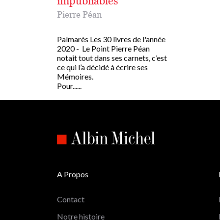
impubliables
Pierre Péan
Palmarès Les 30 livres de l'année
2020 - Le Point Pierre Péan
notait tout dans ses carnets, c’est
ce qui l’a décidé à écrire ses
Mémoires.
Pour......
A Propos
Contact
Notre histoire