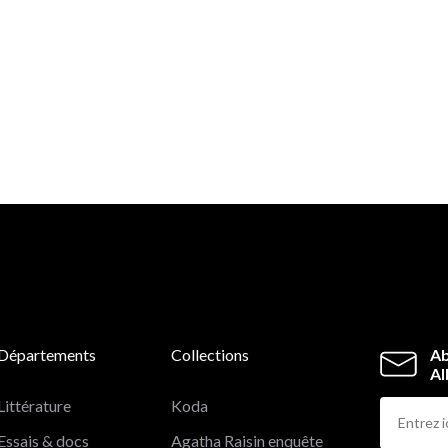
Départements
Collections
Ab
Al
Littérature
Koda
Essais & docs
Agatha Raisin enquête