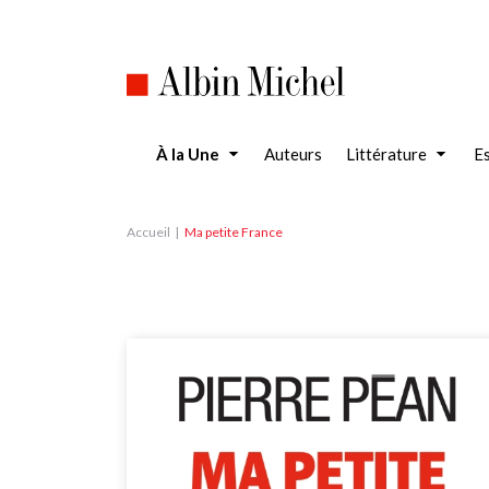
Aller
au
contenu
principal
À la Une
Auteurs
Littérature
Es
Accueil
Ma petite France