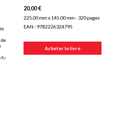
20,00 €
225.00 mm x
145.00 mm
- 320 pages
EAN : 9782226324795
es
 de
e
Acheter le livre
 du
, de
 :
t
ise
n,
,