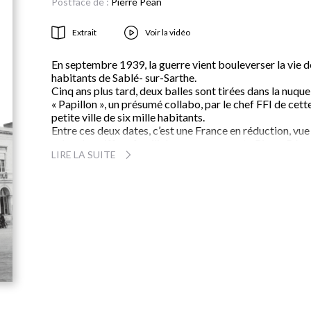
Postface de :
Pierre Péan
Extrait
Voir la vidéo
En septembre 1939, la guerre vient bouleverser la vie d
habitants de Sablé- sur-Sarthe.
Cinq ans plus tard, deux balles sont tirées dans la nuque
« Papillon », un présumé collabo, par le chef FFI de cett
petite ville de six mille habitants.
Entre ces deux dates, c’est une France en réduction, vue
salon de coiffure familial, que nous raconte Pierre Péan
LIRE LA SUITE
la mobilisation à l’exode, de l’Occupation à la Libération
commerçants qui s’enrichissent au marché noir,
prostituées du bordel local qui ne regimbent pas devan
les nouveaux clients allemands, la résistance qui s’organ
timidement.
Ceux-là et d’autres traversent ce récit jusqu’à l’épuratio
qui verra arrestations et règlements de compte, sous la
direction du même commissaire de police qui obéissait
aux ordres de Vichy.
Pierre Péan fait revivre sa « petite France » grâce aux
nombreux récits des derniers témoins et informations
tirées des archives privées, départementales, nationales