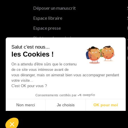
Déposer un manuscrit
Espace libraire
Espace presse
Rights and permissions
Salut c'est nous...
Mentions légales
les Cookies !
Cookies
On a attendu d'être sûrs que le contenu
Charte de protection des données
de ce site vous intéresse avant de
personnelles
vous déranger, mais on aimerait bien vous accompagner pendant
votre visite...
Le Groupe Albin Michel
C'est OK pour vous ?
Les librairies du groupe Albin Michel
Consentements certifiés par
Albin Michel Imaginaire
Non merci
Je choisis
OK pour moi
Axeptio consent
Plateforme de Gestion du Consentement : Personnalisez vo
Notre plateforme vous permet d'adapter et de gérer vos param