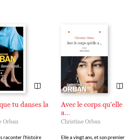
Christine Orban a publié une vingtaine de romans, récit
et recueils qui ont connu un vif succès, parmi lesquels
L’Attente
,
Le Silence des hommes
,
La Mélancolie du dimanc
N’oublie pas d’être heureuse, Virginia et Vita, Charmer, s’ég
et mourir
…
Son dernier roman,
Soumise
, (Albin Michel, 2023) salué
la critique, lève le voile sur la relation ardente, fusionnel
et conflictuelle entre Jacqueline et son frère Blaise Pasc
que tu danses la
Avec le corps qu'elle
a...
e Orban
Christine Orban
is raconter l’histoire
Elle a vingt ans, et son premier