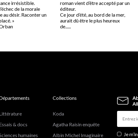
rance irrésistible.
roman vient d’être accepté par un
’échec de la morale
éditeur.
 au désir. Raconter un
Ce jour d’été, au bord de la mer,
lacé. »
aurait dû être le plus heureux
 Orban
de......
Départements
Collections
Ab
Al
Littérature
Koda
Essais & docs
Agatha Raisin enquête
Newslett
Je m’i
Sciences humaines
Albin Michel Imaginaire