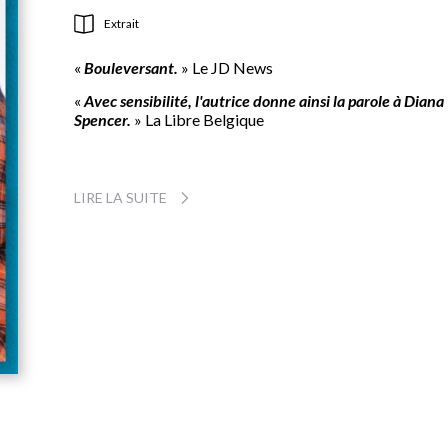
Extrait
«
Bouleversant.
» Le JD News
«
Avec sensibilité, l'autrice donne ainsi la parole à Diana
Spencer.
» La Libre Belgique
«
La vérité est un conte cruel, je prends le risque de vous
LIRE LA SUITE
raconter…
»
De son enfance pleine de rêves à sa disparition brutale,
Diana Spencer a connu le destin fulgurant d’une
héroïne tragique.
Mais qui se cachait derrière la
princesse trahie et bafouée ? Quels mots n’a-t-elle pas 
dire ?
En lui prêtant sa plume pour comprendre de l’intérieur 
non-dits,
Christine Orban ressuscite la voix d’une
femme qui ne demandait qu’à être aimée
. Sacrifiée 
l’autel de la monarchie, Lady Di finira malgré tout par se
libérer de ses chaînes.