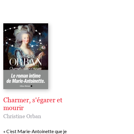
s
he
,
arer
 par
le
al.
Charmer, s'égarer et
Quel effet bizarre
mourir
faites-vous sur m
coeur
Christine Orban
Christine Orban
« C’est Marie-Antoinette que je