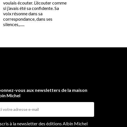
voulais écouter. L’écouter comme
« Après qu’il m’eut répudiée
si j’avais été sa confidente. Sa
envie d’écrire à Bonaparte
voix résonne dans sa
a germé une nuit, seule à l
correspondance, dans ses
Malmaison alors qu’il étai
silences,......
l’île......
onnez-vous aux newsletters de la maison
bin Michel
ers
nscris à la newsletter des éditions Albin Michel