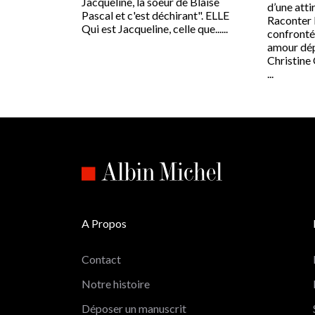
Jacqueline, la soeur de Blaise
d’une atti
Pascal et c'est déchirant". ELLE
Raconter l
Qui est Jacqueline, celle que......
confrontée
amour dép
Christine
...
A Propos
Contact
Notre histoire
Déposer un manuscrit