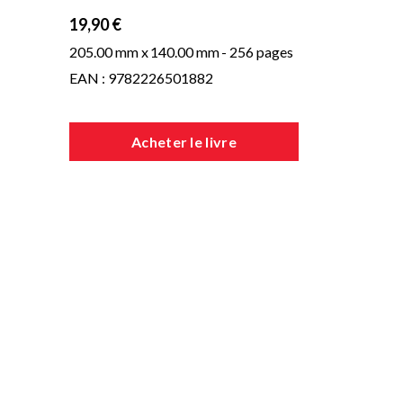
19,90 €
205.00 mm x
140.00 mm
- 256 pages
EAN : 9782226501882
Acheter le livre
 la
pu
ses
sur