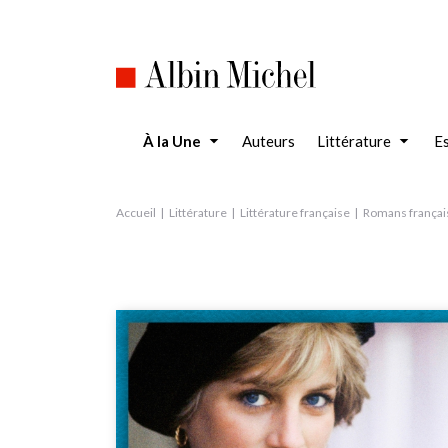
Aller
au
contenu
principal
À la Une
Auteurs
Littérature
Es
Accueil
Littérature
Littérature française
Romans françai