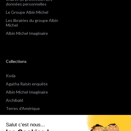
données personnelles
Le Groupe Albin Michel
Les librairies du groupe Albin
Michel
Albin Michel Imaginaire
Collections
Koda
Agatha Raisin enquête
Albin Michel Imaginaire
Archibald
Terres d'Amérique
Espaces Libres Poche
Salut c'est nous...
NOX