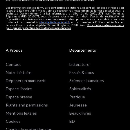
Les informations dans ce formulaire sont toutes obligatoires, et sont collectées et traitées par
la société Editions Albin Michel, afin de recevoir nos newsletters au format digital si vous le
souhaitez. Conformément à la Loi Informatique et Libertés du 06/01/1978 modifiée et au
Règlement (UE) 2016/679, vous disposez notamment d'un droit d'accès, de rectification et
d’opposition aux informations vous concernant. Vous pouvez exercer ces droits en nous
contactant par courriel à
info-site@albin-michel.fr
ou par courrier à Editions Albin Michel,
Service Communication digitale, 22 rue Huyghens, 75014 Paris.
Plus d’information sur notre
politique de protection de vos données personnelles
.
A Propos
Départements
Contact
Littérature
Notre histoire
Essais & docs
Déposer un manuscrit
Sciences humaines
Espace libraire
Spiritualités
Espace presse
Pratique
Rights and permissions
Jeunesse
Mentions légales
Beaux livres
Cookies
BD
Charte de protection des