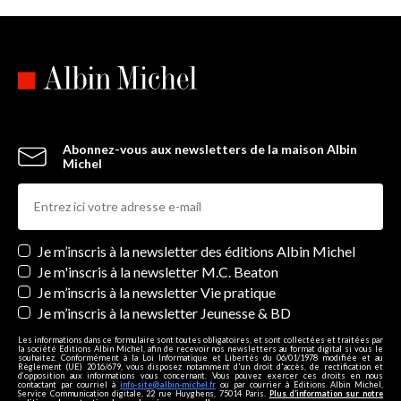
Abonnez-vous aux newsletters de la maison Albin
Michel
Newsletters
Je m’inscris à la newsletter des éditions Albin Michel
Je m'inscris à la newsletter M.C. Beaton
Je m’inscris à la newsletter Vie pratique
Je m’inscris à la newsletter Jeunesse & BD
Les informations dans ce formulaire sont toutes obligatoires, et sont collectées et traitées par
la société Editions Albin Michel, afin de recevoir nos newsletters au format digital si vous le
souhaitez. Conformément à la Loi Informatique et Libertés du 06/01/1978 modifiée et au
Règlement (UE) 2016/679, vous disposez notamment d'un droit d'accès, de rectification et
d’opposition aux informations vous concernant. Vous pouvez exercer ces droits en nous
contactant par courriel à
info-site@albin-michel.fr
ou par courrier à Editions Albin Michel,
Service Communication digitale, 22 rue Huyghens, 75014 Paris.
Plus d’information sur notre