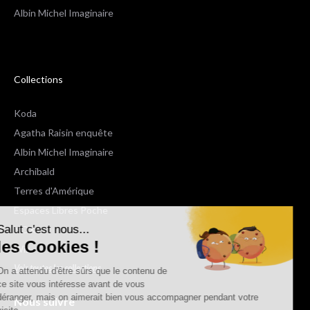
Albin Michel Imaginaire
Collections
Koda
Agatha Raisin enquête
Albin Michel Imaginaire
Archibald
Terres d'Amérique
Espaces Libres Poche
Salut c'est nous...
NOX
les Cookies !
Wiz
Voir toutes les collections
On a attendu d'être sûrs que le contenu de
ce site vous intéresse avant de vous
déranger, mais on aimerait bien vous accompagner pendant votre
Nous suivre