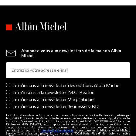
Abonnez-vous aux newsletters de la maison Albin
Michel
Newsletters
Je m’inscris à la newsletter des éditions Albin Michel
Je m'inscris à la newsletter M.C. Beaton
Je m’inscris à la newsletter Vie pratique
Je m’inscris à la newsletter Jeunesse & BD
Les informations dans ce formulaire sont toutes obligatoires, et sont collectées et traitées par
la société Editions Albin Michel, afin de recevoir nos newsletters au format digital si vous le
souhaitez. Conformément à la Loi Informatique et Libertés du 06/01/1978 modifiée et au
Règlement (UE) 2016/679, vous disposez notamment d'un droit d'accès, de rectification et
d’opposition aux informations vous concernant. Vous pouvez exercer ces droits en nous
contactant par courriel à
info-site@albin-michel.fr
ou par courrier à Editions Albin Michel,
Service Communication digitale, 22 rue Huyghens, 75014 Paris.
Plus d’information sur notre