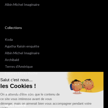
Albin Michel Imaginaire
Collections
Koda
Agatha Raisin enquête
Albin Michel Imaginaire
Archibald
Terres d'Amérique
Espaces Libres Poche
Salut c'est nous...
NOX
les Cookies !
Wiz
Voir toutes les collections
On a attendu d'être sûrs que le contenu de
ce site vous intéresse avant de vous
déranger, mais on aimerait bien vous accompagner pendant votre
Nous suivre