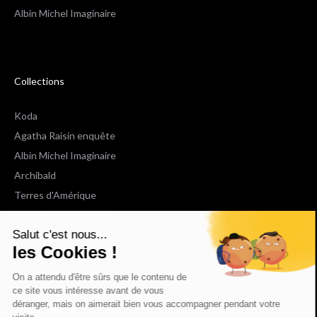
Albin Michel Imaginaire
Collections
Koda
Agatha Raisin enquête
Albin Michel Imaginaire
Archibald
Terres d'Amérique
Espaces Libres Poche
Salut c'est nous...
NOX
les Cookies !
Wiz
Voir toutes les collections
On a attendu d'être sûrs que le contenu de
ce site vous intéresse avant de vous
déranger, mais on aimerait bien vous accompagner pendant votre
Nous suivre