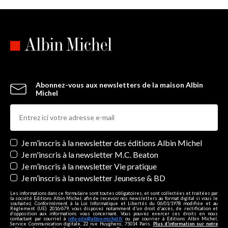
Abonnez-vous aux newsletters de la maison Albin
Michel
Newsletters
Je m’inscris à la newsletter des éditions Albin Michel
Je m'inscris à la newsletter M.C. Beaton
Je m’inscris à la newsletter Vie pratique
Je m’inscris à la newsletter Jeunesse & BD
Les informations dans ce formulaire sont toutes obligatoires, et sont collectées et traitées par
la société Editions Albin Michel, afin de recevoir nos newsletters au format digital si vous le
souhaitez. Conformément à la Loi Informatique et Libertés du 06/01/1978 modifiée et au
Règlement (UE) 2016/679, vous disposez notamment d'un droit d'accès, de rectification et
d’opposition aux informations vous concernant. Vous pouvez exercer ces droits en nous
contactant par courriel à
info-site@albin-michel.fr
ou par courrier à Editions Albin Michel,
Service Communication digitale, 22 rue Huyghens, 75014 Paris.
Plus d’information sur notre