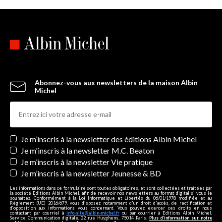
Abonnez-vous aux newsletters de la maison Albin
Michel
Newsletters
Je m’inscris à la newsletter des éditions Albin Michel
Je m'inscris à la newsletter M.C. Beaton
Je m’inscris à la newsletter Vie pratique
Je m’inscris à la newsletter Jeunesse & BD
Les informations dans ce formulaire sont toutes obligatoires, et sont collectées et traitées par
la société Editions Albin Michel, afin de recevoir nos newsletters au format digital si vous le
souhaitez. Conformément à la Loi Informatique et Libertés du 06/01/1978 modifiée et au
Règlement (UE) 2016/679, vous disposez notamment d'un droit d'accès, de rectification et
d’opposition aux informations vous concernant. Vous pouvez exercer ces droits en nous
contactant par courriel à
info-site@albin-michel.fr
ou par courrier à Editions Albin Michel,
Service Communication digitale, 22 rue Huyghens, 75014 Paris.
Plus d’information sur notre