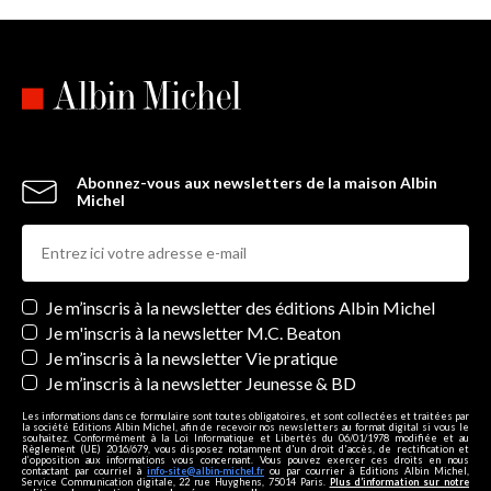
Abonnez-vous aux newsletters de la maison Albin
Michel
Newsletters
Je m’inscris à la newsletter des éditions Albin Michel
Je m'inscris à la newsletter M.C. Beaton
Je m’inscris à la newsletter Vie pratique
Je m’inscris à la newsletter Jeunesse & BD
Les informations dans ce formulaire sont toutes obligatoires, et sont collectées et traitées par
la société Editions Albin Michel, afin de recevoir nos newsletters au format digital si vous le
souhaitez. Conformément à la Loi Informatique et Libertés du 06/01/1978 modifiée et au
Règlement (UE) 2016/679, vous disposez notamment d'un droit d'accès, de rectification et
d’opposition aux informations vous concernant. Vous pouvez exercer ces droits en nous
contactant par courriel à
info-site@albin-michel.fr
ou par courrier à Editions Albin Michel,
Service Communication digitale, 22 rue Huyghens, 75014 Paris.
Plus d’information sur notre