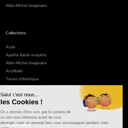
Albin Michel Imaginaire
Collections
Koda
Agatha Raisin enquête
Albin Michel Imaginaire
Archibald
Terres d'Amérique
Espaces Libres Poche
Salut c'est nous...
NOX
les Cookies !
Wiz
Voir toutes les collections
On a attendu d'être sûrs que le contenu de
ce site vous intéresse avant de vous
déranger, mais on aimerait bien vous accompagner pendant votre
Nous suivre