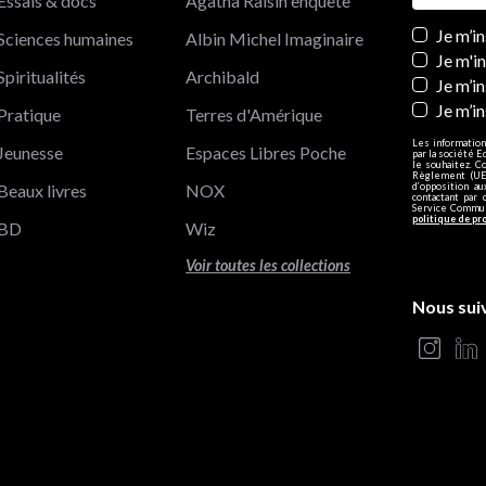
Essais & docs
Agatha Raisin enquête
Newslett
Je m’i
Sciences humaines
Albin Michel Imaginaire
Je m'i
Spiritualités
Archibald
Je m’in
Je m’i
Pratique
Terres d'Amérique
Les information
Jeunesse
Espaces Libres Poche
par la société E
le souhaitez. C
Règlement (UE)
Beaux livres
NOX
d’opposition a
contactant par 
Service Communi
politique de pr
BD
Wiz
Voir toutes les collections
Nous sui
s Options
ètres de confidentialité, en garantissant la conformité avec le