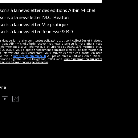
ers
nscris à la newsletter des éditions Albin Michel
nscris à la newsletter M.C. Beaton
scris à la newsletter Vie pratique
nscris à la newsletter Jeunesse & BD
s dans ce formulaire sont toutes obligatoires, et sont collectées et traitées
ditions Albin Michel, afin de recevoir nos newsletters au format digital si vous
onformément à la Loi Informatique et Libertés du 06/01/1978 modifiée et au
 2016/679, vous disposez notamment d'un droit d'accès, de rectification et
ux informations vous concernant. Vous pouvez exercer ces droits en nous
courriel à
info-site@albin-michel.fr
ou par courrier à Editions Albin Michel,
cation digitale, 22 rue Huyghens, 75014 Paris.
Plus d’information sur notre
otection de vos données personnelles
.
vre
s réglementations. Personnalisez vos préférences pour contrôler