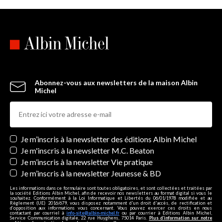
Abonnez-vous aux newsletters de la maison Albin
Michel
Newsletters
Je m’inscris à la newsletter des éditions Albin Michel
Je m'inscris à la newsletter M.C. Beaton
Je m’inscris à la newsletter Vie pratique
Je m’inscris à la newsletter Jeunesse & BD
Les informations dans ce formulaire sont toutes obligatoires, et sont collectées et traitées par
la société Editions Albin Michel, afin de recevoir nos newsletters au format digital si vous le
souhaitez. Conformément à la Loi Informatique et Libertés du 06/01/1978 modifiée et au
Règlement (UE) 2016/679, vous disposez notamment d'un droit d'accès, de rectification et
d’opposition aux informations vous concernant. Vous pouvez exercer ces droits en nous
contactant par courriel à
info-site@albin-michel.fr
ou par courrier à Editions Albin Michel,
Service Communication digitale, 22 rue Huyghens, 75014 Paris.
Plus d’information sur notre