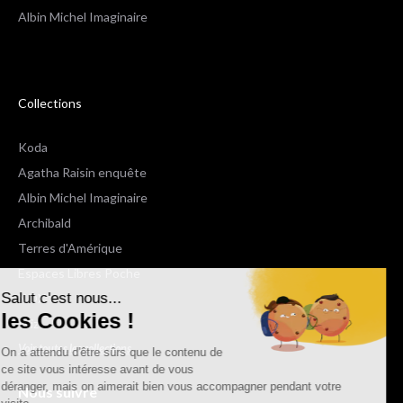
Albin Michel Imaginaire
Collections
Koda
Agatha Raisin enquête
Albin Michel Imaginaire
Archibald
Terres d'Amérique
Espaces Libres Poche
Salut c'est nous...
NOX
les Cookies !
Wiz
Voir toutes les collections
On a attendu d'être sûrs que le contenu de
ce site vous intéresse avant de vous
déranger, mais on aimerait bien vous accompagner pendant votre
Nous suivre