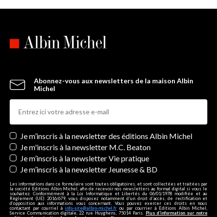
Abonnez-vous aux newsletters de la maison Albin
Michel
Newsletters
Je m’inscris à la newsletter des éditions Albin Michel
Je m'inscris à la newsletter M.C. Beaton
Je m’inscris à la newsletter Vie pratique
Je m’inscris à la newsletter Jeunesse & BD
Les informations dans ce formulaire sont toutes obligatoires, et sont collectées et traitées par
la société Editions Albin Michel, afin de recevoir nos newsletters au format digital si vous le
souhaitez. Conformément à la Loi Informatique et Libertés du 06/01/1978 modifiée et au
Règlement (UE) 2016/679, vous disposez notamment d'un droit d'accès, de rectification et
d’opposition aux informations vous concernant. Vous pouvez exercer ces droits en nous
contactant par courriel à
info-site@albin-michel.fr
ou par courrier à Editions Albin Michel,
Service Communication digitale, 22 rue Huyghens, 75014 Paris.
Plus d’information sur notre