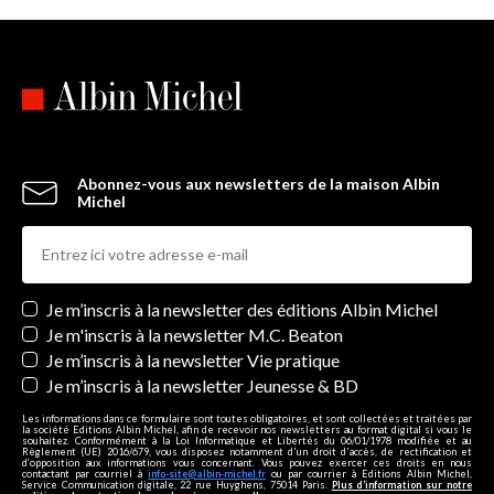
Abonnez-vous aux newsletters de la maison Albin
Michel
Newsletters
Je m’inscris à la newsletter des éditions Albin Michel
Je m'inscris à la newsletter M.C. Beaton
Je m’inscris à la newsletter Vie pratique
Je m’inscris à la newsletter Jeunesse & BD
Les informations dans ce formulaire sont toutes obligatoires, et sont collectées et traitées par
la société Editions Albin Michel, afin de recevoir nos newsletters au format digital si vous le
souhaitez. Conformément à la Loi Informatique et Libertés du 06/01/1978 modifiée et au
Règlement (UE) 2016/679, vous disposez notamment d'un droit d'accès, de rectification et
d’opposition aux informations vous concernant. Vous pouvez exercer ces droits en nous
contactant par courriel à
info-site@albin-michel.fr
ou par courrier à Editions Albin Michel,
Service Communication digitale, 22 rue Huyghens, 75014 Paris.
Plus d’information sur notre