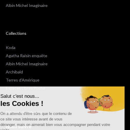
Albin Michel Imaginaire
Collections
Koda
Agatha Raisin enquête
Albin Michel Imaginaire
Archibald
Terres d'Amérique
Espaces Libres Poche
Salut c'est nous...
NOX
les Cookies !
Wiz
Voir toutes les collections
On a attendu d'être sûrs que le contenu de
ce site vous intéresse avant de vous
déranger, mais on aimerait bien vous accompagner pendant votre
Nous suivre