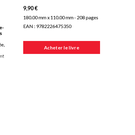
9,90 €
180.00 mm x
110.00 mm
- 208 pages
EAN : 9782226475350
e-
s
ée,
Acheter le livre
ont
t
e
en