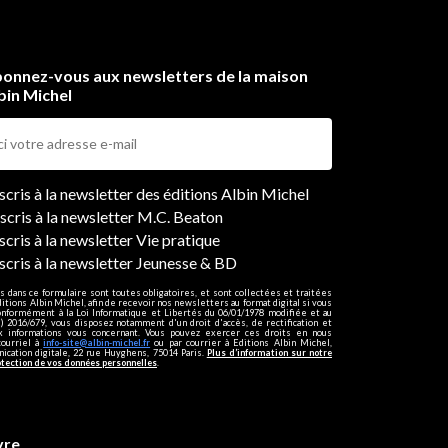
onnez-vous aux newsletters de la maison
bin Michel
ers
nscris à la newsletter des éditions Albin Michel
nscris à la newsletter M.C. Beaton
scris à la newsletter Vie pratique
nscris à la newsletter Jeunesse & BD
s dans ce formulaire sont toutes obligatoires, et sont collectées et traitées
ditions Albin Michel, afin de recevoir nos newsletters au format digital si vous
onformément à la Loi Informatique et Libertés du 06/01/1978 modifiée et au
 2016/679, vous disposez notamment d'un droit d'accès, de rectification et
ux informations vous concernant. Vous pouvez exercer ces droits en nous
courriel à
info-site@albin-michel.fr
ou par courrier à Editions Albin Michel,
cation digitale, 22 rue Huyghens, 75014 Paris.
Plus d’information sur notre
otection de vos données personnelles
.
vre