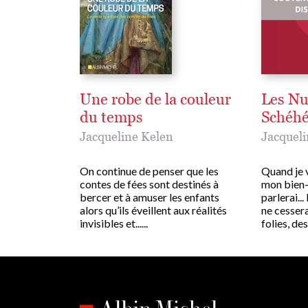
Une robe de la couleur
Les Nu
du temps
Schéhé
Jacqueline Kelen
Jacqueli
On continue de penser que les
Quand je v
contes de fées sont destinés à
mon bien-a
bercer et à amuser les enfants
parlerai..
alors qu’ils éveillent aux réalités
ne cessera
invisibles et......
folies, des 