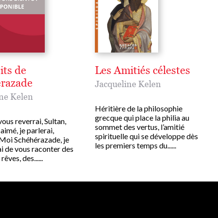
its de
Les Amitiés célestes
razade
Jacqueline Kelen
ne Kelen
Héritière de la philosophie
grecque qui place la philia au
ous reverrai, Sultan,
sommet des vertus, l’amitié
imé, je parlerai,
spirituelle qui se développe dès
. Moi Schéhérazade, je
les premiers temps du......
i de vous raconter des
rêves, des......