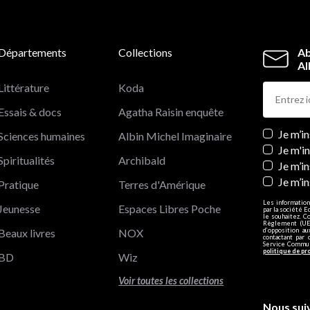
Départements
Collections
Ab
Al
Littérature
Koda
Essais & docs
Agatha Raisin enquête
Newslett
Je m’i
Sciences humaines
Albin Michel Imaginaire
Je m'i
Spiritualités
Archibald
Je m’in
Je m’i
Pratique
Terres d'Amérique
Les information
Jeunesse
Espaces Libres Poche
par la société E
le souhaitez. C
Règlement (UE)
Beaux livres
NOX
d’opposition a
contactant par 
Service Communi
politique de pr
BD
Wiz
Voir toutes les collections
Nous sui