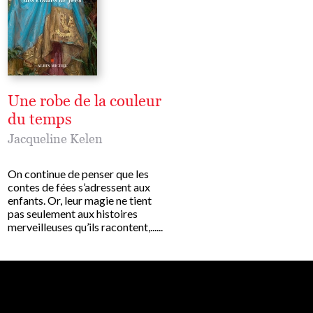
Une robe de la couleur
Hadewijch d'Anv
du temps
Jacqueline Kelen
Jacqueline Kelen
Ardente, altire, Hadewijc
d'Anvers fut une femme
On continue de penser que les
d'exception. Elle vcut en 
contes de fées s’adressent aux
dans la premire moiti du X
enfants. Or, leur magie ne tient
sicle, c'est--dire en femm
pas seulement aux histoires
les......
merveilleuses qu’ils racontent,......