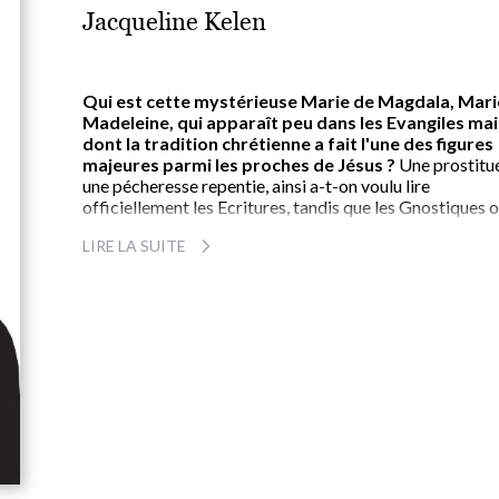
Jacqueline Kelen
Qui est cette mystérieuse Marie de Magdala, Mari
Madeleine, qui apparaît peu dans les Evangiles mai
dont la tradition chrétienne a fait l'une des figures
majeures parmi les proches de Jésus ?
Une prostitu
une pécheresse repentie, ainsi a-t-on voulu lire
officiellement les Ecritures, tandis que les Gnostiques 
célébré en elle le modèle même de l'Initiée, interprétan
LIRE LA SUITE
son périple comme celui de l'âme prisonnière, éparpillé
en ce monde de reflets et d'ombres.
Ici Marie-Madeleine parle et se souvient :
de sa vie 
Palestine, de son exil en Provence, et surtout de sa
rencontre éblouissante avec Jésus dont elle partagea
l'enseignement, la Passion et la Résurrection.