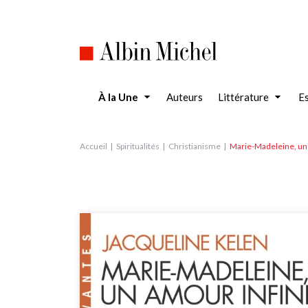
Aller
au
contenu
principal
À la Une
Auteurs
Littérature
Es
Accueil
Spiritualités
Christianisme
Marie-Madeleine, un 