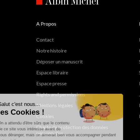
A Propos
Contact
Notre histoire
Déposer un manuscrit
Espace libraire
Espace presse
Rights and permissions
Salut c'est nous...
Mentions légales
les Cookies !
Cookies
On a attendu d'être sûrs que le contenu
Charte de protection des données
de ce site vous intéresse avant de
personnelles
vous déranger, mais on aimerait bien vous accompagner pendant