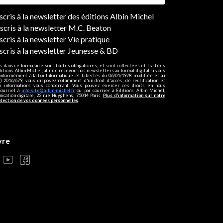
ers
nscris à la newsletter des éditions Albin Michel
nscris à la newsletter M.C. Beaton
scris à la newsletter Vie pratique
nscris à la newsletter Jeunesse & BD
s dans ce formulaire sont toutes obligatoires, et sont collectées et traitées
ditions Albin Michel, afin de recevoir nos newsletters au format digital si vous
onformément à la Loi Informatique et Libertés du 06/01/1978 modifiée et au
 2016/679, vous disposez notamment d'un droit d'accès, de rectification et
ux informations vous concernant. Vous pouvez exercer ces droits en nous
courriel à
info-site@albin-michel.fr
ou par courrier à Editions Albin Michel,
cation digitale, 22 rue Huyghens, 75014 Paris.
Plus d’information sur notre
otection de vos données personnelles
.
vre
s réglementations. Personnalisez vos préférences pour contrôler