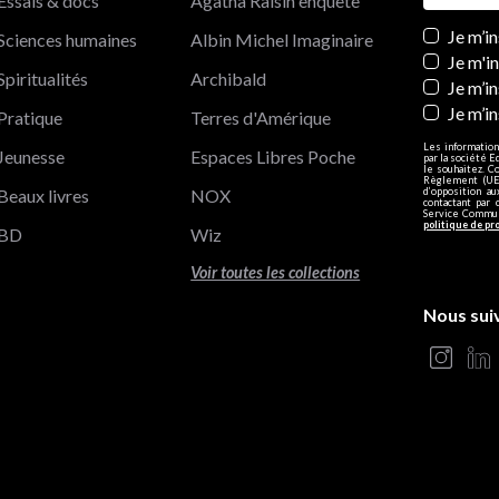
Essais & docs
Agatha Raisin enquête
Newslett
Je m’i
Sciences humaines
Albin Michel Imaginaire
Je m'i
Spiritualités
Archibald
Je m’in
Je m’i
Pratique
Terres d'Amérique
Les information
Jeunesse
Espaces Libres Poche
par la société E
le souhaitez. C
Règlement (UE)
Beaux livres
NOX
d’opposition a
contactant par 
Service Communi
politique de pr
BD
Wiz
Voir toutes les collections
Nous sui
s Options
ètres de confidentialité, en garantissant la conformité avec le