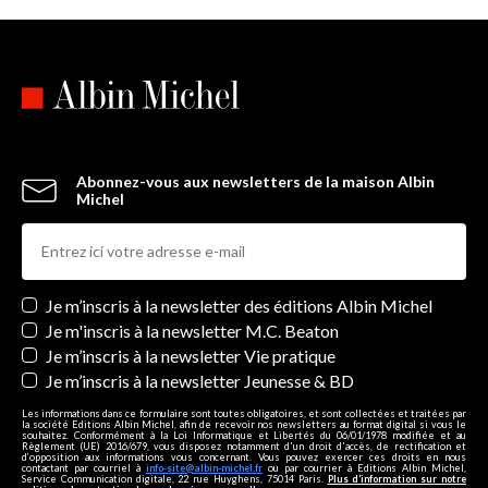
Abonnez-vous aux newsletters de la maison Albin
Michel
Newsletters
Je m’inscris à la newsletter des éditions Albin Michel
Je m'inscris à la newsletter M.C. Beaton
Je m’inscris à la newsletter Vie pratique
Je m’inscris à la newsletter Jeunesse & BD
Les informations dans ce formulaire sont toutes obligatoires, et sont collectées et traitées par
la société Editions Albin Michel, afin de recevoir nos newsletters au format digital si vous le
souhaitez. Conformément à la Loi Informatique et Libertés du 06/01/1978 modifiée et au
Règlement (UE) 2016/679, vous disposez notamment d'un droit d'accès, de rectification et
d’opposition aux informations vous concernant. Vous pouvez exercer ces droits en nous
contactant par courriel à
info-site@albin-michel.fr
ou par courrier à Editions Albin Michel,
Service Communication digitale, 22 rue Huyghens, 75014 Paris.
Plus d’information sur notre