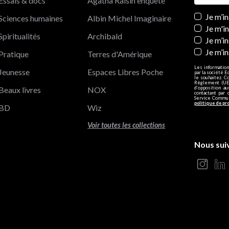
Essais & docs
Agatha Raisin enquête
Newslett
Je m’i
Sciences humaines
Albin Michel Imaginaire
Je m'i
Spiritualités
Archibald
Je m’in
Je m’i
Pratique
Terres d'Amérique
Les information
Jeunesse
Espaces Libres Poche
par la société E
le souhaitez. C
Règlement (UE)
Beaux livres
NOX
d’opposition a
contactant par 
Service Communi
politique de pr
BD
Wiz
Voir toutes les collections
Nous sui
s Options
ètres de confidentialité, en garantissant la conformité avec le