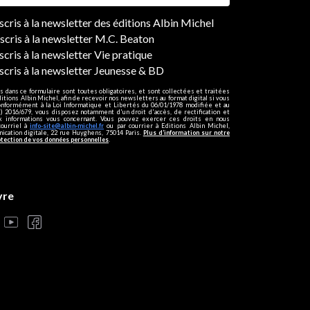
ers
nscris à la newsletter des éditions Albin Michel
nscris à la newsletter M.C. Beaton
scris à la newsletter Vie pratique
nscris à la newsletter Jeunesse & BD
s dans ce formulaire sont toutes obligatoires, et sont collectées et traitées
ditions Albin Michel, afin de recevoir nos newsletters au format digital si vous
onformément à la Loi Informatique et Libertés du 06/01/1978 modifiée et au
 2016/679, vous disposez notamment d'un droit d'accès, de rectification et
ux informations vous concernant. Vous pouvez exercer ces droits en nous
courriel à
info-site@albin-michel.fr
ou par courrier à Editions Albin Michel,
cation digitale, 22 rue Huyghens, 75014 Paris.
Plus d’information sur notre
otection de vos données personnelles
.
vre
s réglementations. Personnalisez vos préférences pour contrôler