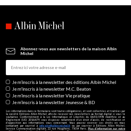
Abonnez-vous aux newsletters de la maison Albin
Michel
Newsletters
Je m’inscris à la newsletter des éditions Albin Michel
Je m'inscris à la newsletter M.C. Beaton
Je m’inscris à la newsletter Vie pratique
Je m’inscris à la newsletter Jeunesse & BD
Les informations dans ce formulaire sont toutes obligatoires, et sont collectées et traitées par
la société Editions Albin Michel, afin de recevoir nos newsletters au format digital si vous le
souhaitez. Conformément à la Loi Informatique et Libertés du 06/01/1978 modifiée et au
Règlement (UE) 2016/679, vous disposez notamment d'un droit d'accès, de rectification et
d’opposition aux informations vous concernant. Vous pouvez exercer ces droits en nous
contactant par courriel à
info-site@albin-michel.fr
ou par courrier à Editions Albin Michel,
Service Communication digitale, 22 rue Huyghens, 75014 Paris.
Plus d’information sur notre