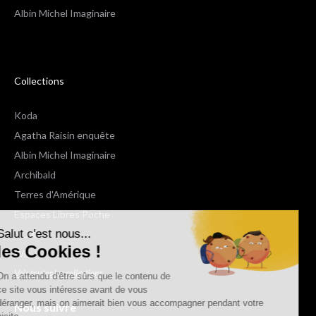
Albin Michel Imaginaire
Collections
Koda
Agatha Raisin enquête
Albin Michel Imaginaire
Archibald
Terres d'Amérique
Espaces Libres Poche
Salut c'est nous...
NOX
les Cookies !
Wiz
Voir toutes les collections
On a attendu d'être sûrs que le contenu de
ce site vous intéresse avant de vous
déranger, mais on aimerait bien vous accompagner pendant votre
Nous suivre