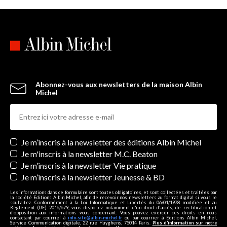
Abonnez-vous aux newsletters de la maison Albin
Michel
Newsletters
Je m’inscris à la newsletter des éditions Albin Michel
Je m'inscris à la newsletter M.C. Beaton
Je m’inscris à la newsletter Vie pratique
Je m’inscris à la newsletter Jeunesse & BD
Les informations dans ce formulaire sont toutes obligatoires, et sont collectées et traitées par
la société Editions Albin Michel, afin de recevoir nos newsletters au format digital si vous le
souhaitez. Conformément à la Loi Informatique et Libertés du 06/01/1978 modifiée et au
Règlement (UE) 2016/679, vous disposez notamment d'un droit d'accès, de rectification et
d’opposition aux informations vous concernant. Vous pouvez exercer ces droits en nous
contactant par courriel à
info-site@albin-michel.fr
ou par courrier à Editions Albin Michel,
Service Communication digitale, 22 rue Huyghens, 75014 Paris.
Plus d’information sur notre